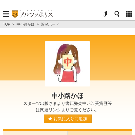
TOP
>
中小路かほ
>
近況ボード
中小路かほ
スターツ出版さまより書籍発売中⸜♡⸝受賞歴等
は関連リンクよりご覧ください。
お気に入りに追加