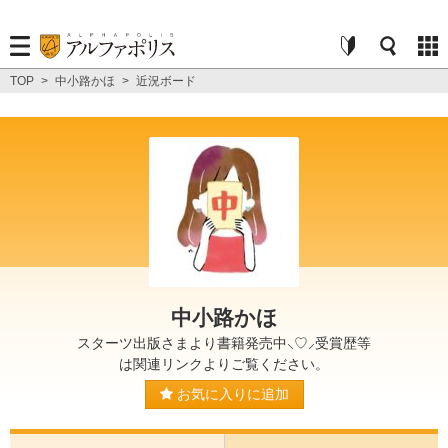
TOP
>
中小路かほ
>
近況ボード
中小路かほ
スターツ出版さまより書籍発売中⸜♡⸝受賞歴等
は関連リンクよりご覧ください。
お気に入りに追加