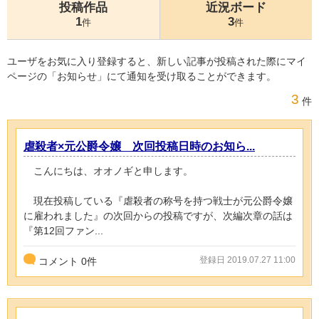
投稿作品
近況ボード
1
3
件
件
ユーザをお気に入り登録すると、新しい記事が投稿された際にマイ
ページの「お知らせ」にて通知を受け取ることができます。
3
件
虐殺者×元公爵令嬢 次回投稿日時のお知ら...
こんにちは、オオノギと申します。
現在投稿している『虐殺者の称号を持つ戦士が元公爵令嬢
に雇われました』の次回からの投稿ですが、次編次章の話は
『第12回ファン...
登録日 2019.07.27 11:00
コメント
0
件