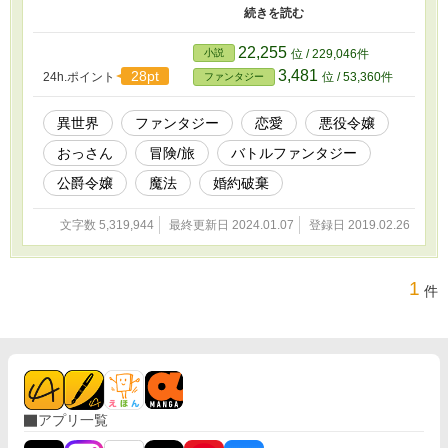
広げる。 暴走気味の前向き美少女アリアに振り
回される戦士エリクと、 不器用で愚直なエリク
に呆れながらも付き合う元公爵令嬢アリア。 凸
22,255
小説
位 / 229,046件
凹コンビが織り成し紡ぐ異世界を巡るファンタ
3,481
28pt
24h.ポイント
位 / 53,360件
ファンタジー
ジー作品です。
異世界
ファンタジー
恋愛
悪役令嬢
おっさん
冒険/旅
バトルファンタジー
公爵令嬢
魔法
婚約破棄
文字数 5,319,944
最終更新日 2024.01.07
登録日 2019.02.26
1
件
アプリ一覧