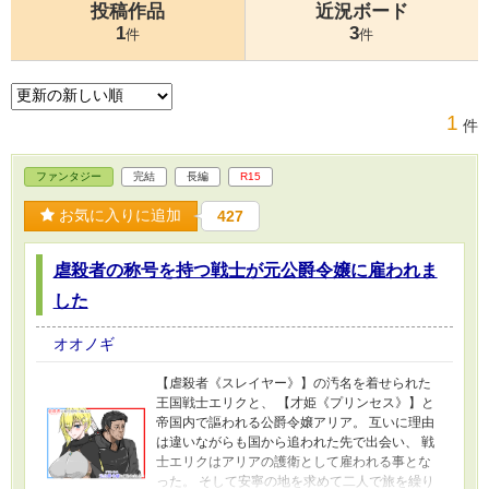
投稿作品
近況ボード
1
3
件
件
1
件
ファンタジー
完結
長編
R15
お気に入りに追加
427
虐殺者の称号を持つ戦士が元公爵令嬢に雇われま
した
オオノギ
【虐殺者《スレイヤー》】の汚名を着せられた
王国戦士エリクと、 【才姫《プリンセス》】と
帝国内で謳われる公爵令嬢アリア。 互いに理由
は違いながらも国から追われた先で出会い、 戦
士エリクはアリアの護衛として雇われる事とな
った。 そして安寧の地を求めて二人で旅を繰り