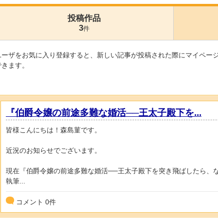
投稿作品
3
件
ユーザをお気に入り登録すると、新しい記事が投稿された際にマイペー
できます。
『伯爵令嬢の前途多難な婚活──王太子殿下を...
皆様こんにちは！森島菫です。
近況のお知らせでございます。
現在『伯爵令嬢の前途多難な婚活──王太子殿下を突き飛ばしたら、
執筆...
コメント
0
件