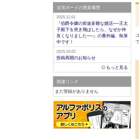
近況ボードの更新履歴
2025.12.01
『伯爵令嬢の前途多難な婚活──王太
子殿下を突き飛ばしたら、なぜか仲
良くなりました──』の番外編、執筆
中です！
2025.10.02
投稿再開のお知らせ
もっと見る
関連リンク
まだ登録がありません