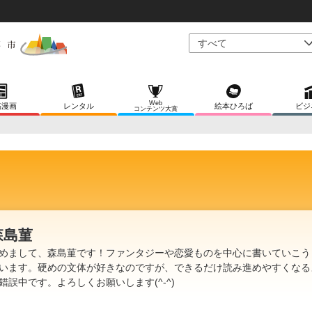
Web
稿漫画
レンタル
絵本ひろば
ビジ
コンテンツ大賞
森島菫
めまして、森島菫です！ファンタジーや恋愛ものを中心に書いていこう
います。硬めの文体が好きなのですが、できるだけ読み進めやすくなる
錯誤中です。よろしくお願いします(^-^)