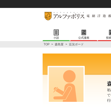
小説
公式漫画
投
TOP
>
森島菫
>
近況ボード
初
て
行