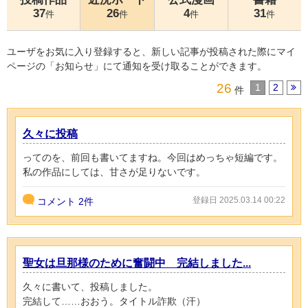
37
26
4
31
件
件
件
件
ユーザをお気に入り登録すると、新しい記事が投稿された際にマイ
ページの「お知らせ」にて通知を受け取ることができます。
26
1
2
件
久々に投稿
ってのを、前回も書いてますね。今回はめっちゃ短編です。
私の作品にしては、甘さが足りないです。
登録日 2025.03.14 00:22
コメント
2件
聖女は旦那様のために奮闘中 完結しました...
久々に書いて、投稿しました。
完結して……おおう。タイトル詐欺（汗）