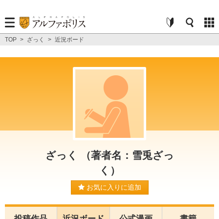
TOP
>
ざっく
>
近況ボード
ざっく （著者名：雪兎ざっ
く）
お気に入りに追加
投稿作品
近況ボード
公式漫画
書籍