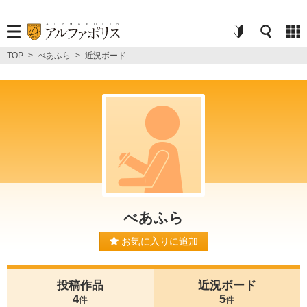
TOP
>
べあふら
>
近況ボード
べあふら
お気に入りに追加
投稿作品
近況ボード
4
5
件
件