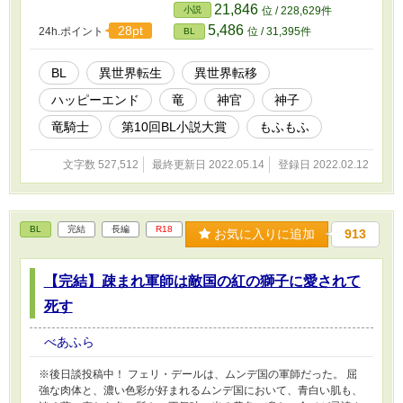
いいけど。 とにかく、僕は、お腹いっぱいになりたいんです！ 腹
21,846
小説
位 / 228,629件
ぺこで、迷子な｜竜《ぼく》が、ヴァルを食べたり、ヴァルに食べ
5,486
28pt
24h.ポイント
位 / 31,395件
BL
られたりしながら、お腹いっぱいになるまでのお話。 ※悪人顔の
荒んだ死にかけ神官×迷子の腹ぺこ竜（竜体と人型）の固定CP
※R18には＊を付けます
BL
異世界転生
異世界転移
ハッピーエンド
竜
神官
神子
竜騎士
第10回BL小説大賞
もふもふ
文字数 527,512
最終更新日 2022.05.14
登録日 2022.02.12
BL
完結
長編
R18
お気に入りに追加
913
【完結】疎まれ軍師は敵国の紅の獅子に愛されて
死す
べあふら
※後日談投稿中！ フェリ・デールは、ムンデ国の軍師だった。 屈
強な肉体と、濃い色彩が好まれるムンデ国において、青白い肌も、