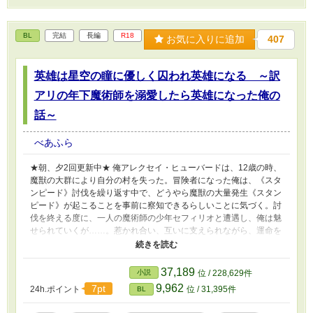
BL
完結
長編
R18
お気に入りに追加
407
英雄は星空の瞳に優しく囚われ英雄になる ～訳
アリの年下魔術師を溺愛したら英雄になった俺の
話～
べあふら
★朝、夕2回更新中★ 俺アレクセイ・ヒューバードは、12歳の時、
魔獣の大群により自分の村を失った。冒険者になった俺は、《スタ
ンピード》討伐を繰り返す中で、どうやら魔獣の大量発生《スタン
ピード》が起こることを事前に察知できるらしいことに気づく。討
伐を終える度に、一人の魔術師の少年セフィリオと遭遇し、俺は魅
せられていくが……。惹かれ合い、互いに支えられながら、運命を
自分たちの力でたぐり寄せる二人の物語。 溺愛系冒険者(英雄)×訳
アリ魔術師。ハッピーエンド保証！ 5章構成です。R18には※をつ
けます。3章以降に増えてます。 ※同じ「べあふら」で、小説家に
37,189
小説
位 / 228,629件
なろう様で投稿済み。新しい話を載せるつもりですので、よろしく
9,962
7pt
24h.ポイント
位 / 31,395件
BL
お願いします。