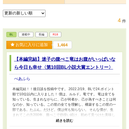
4
件
BL
連載中
長編
R18
お気に入りに追加
1,464
【本編完結】迷子の腹ぺこ竜はお腹がいっぱいな
ら今日も幸せ〈第10回BL小説大賞エントリー〉
べあふら
本編完結！！後日談を投稿中です。 2022.2/19、BLで24.ポイント
順で10位以内に入りました！ 僕は、ルルド。竜です。 竜は全てを
知っている。生まれながらに、己が何者か、己が為すべきことは何
なのか、知っている。この世の全てを理解し、構築するこの世の一
部である。たぶん。だけど。僕は何も知らない。 そんな僕が、生
まれてこの方200年、腹ぺこで彷徨い続け、初めて見つけた美味し
い人。それが、ヴァルだ。 竜の神子とか、竜騎士とか。神殿とか
神官とか。予言とか世界の危機とか。全然わからないし、どうでも