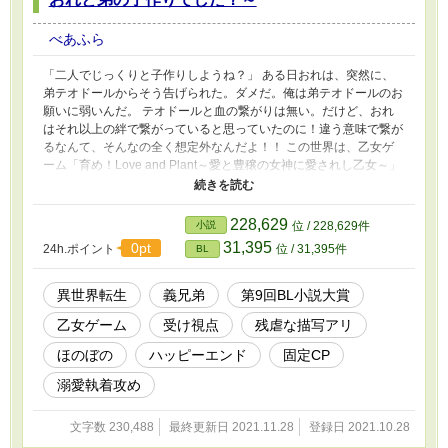
べあふら
「二人でじっくりと子作りしようね？」 ある日おれは、突然に、
弟テオドールからそう告げられた。ダメだ。俺は弟テオドールのお
願いに弱いんだ。 テオドールと血の繋がりは無い。だけど、おれ
はそれ以上の絆で繋がっていると思っていたのに！違う意味で繋が
るなんて、そんなの全く想定外なんだよ！！ この世界は、乙女ゲ
ーム「育め！Love and Plant～愛と豊穣の女神に愛されし乙女～」
の世界じゃなかったのか？！攻略対象者同士でBLしてるし、ゲー
ムの主人公“恵みの乙女”は腐女子だし！ もっとも、その世界そのま
まならおれシリル・フォレスターは死んでるけどね！？今世こそや
228,629
小説
位 / 228,629件
りたいことをやるって決めたのに！！おれは一体どうしたらいいん
31,395
0pt
24h.ポイント
位 / 31,395件
BL
だ！？！？！ これは、おれと弟の、おれと弟による、おれと弟の
ための真実の愛の物語。………たぶん。 溺愛執着義弟（本来攻略
対象者）×死亡フラグ回避済みの流され不憫な兄（転生者）の固定
異世界転生
義兄弟
第9回BL小説大賞
CP。 ※義弟ですが主人公のこだわりで弟と表記されています。 ※
乙女ゲーム
受け視点
残虐な描写アリ
ときに虐待や残虐描写が入ります。
ほのぼの
ハッピーエンド
固定CP
溺愛執着攻め
文字数 230,488
最終更新日 2021.11.28
登録日 2021.10.28