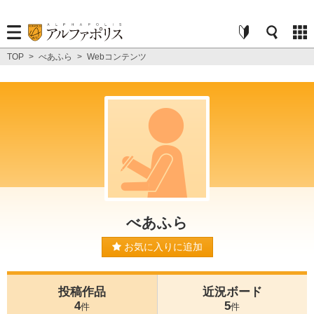
TOP
>
べあふら
>
Webコンテンツ
べあふら
お気に入りに追加
投稿作品
近況ボード
4
5
件
件