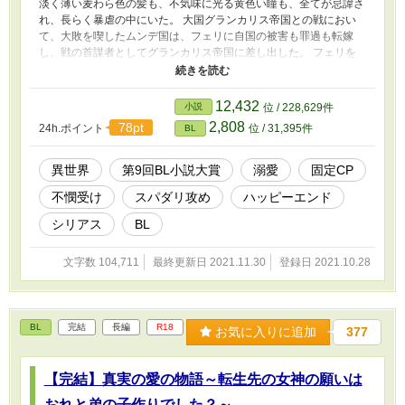
淡く薄い麦わら色の髪も、不気味に光る黄色い瞳も、全てが忌諱さ
れ、長らく暴虐の中にいた。 大国グランカリス帝国との戦におい
て、大敗を喫したムンデ国は、フェリに自国の被害も罪過も転嫁
し、戦の首謀者としてグランカリス帝国に差し出した。 フェリを
待ち受けていたのは、帝国の覇王と謳われる紅の獅子ジグムント・
ヴァン・グランカリス。 自国で虐げられてきたフェリの行いを、
最も理解し、認めてくれたのは、皮肉にも敵国の最高権力者だっ
12,432
小説
位 / 228,629件
た………。 フェリ自身も知らない己の秘密、覇王ジグムントの想
2,808
78pt
24h.ポイント
位 / 31,395件
BL
いとは………。 ※僭越ながら、『BL小説大賞』エントリーさせて
いただきました！応援よろしくお願いします。 ※最後はハッピー
エンドです。 ※肌の色や、髪、瞳の色を描写する表現があります
異世界
第9回BL小説大賞
溺愛
固定CP
が、特定の色彩を中傷する意図はありません。ご不快になられる方
不憫受け
スパダリ攻め
ハッピーエンド
は、お控えください。 ※途中残虐、非人道的な表現あり。苦手な
方は自衛してください。
シリアス
BL
文字数 104,711
最終更新日 2021.11.30
登録日 2021.10.28
BL
完結
長編
R18
お気に入りに追加
377
【完結】真実の愛の物語～転生先の女神の願いは
おれと弟の子作りでした？～