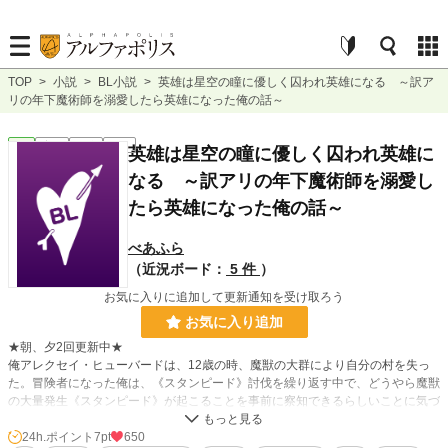
TOP
>
小説
>
BL小説
>
英雄は星空の瞳に優しく囚われ英雄になる ～訳ア
リの年下魔術師を溺愛したら英雄になった俺の話～
BL
完結
長編
R18
英雄は星空の瞳に優しく囚われ英雄に
なる ～訳アリの年下魔術師を溺愛し
たら英雄になった俺の話～
べあふら
（近況ボード：
5 件
）
お気に入りに追加して更新通知を受け取ろう
お気に入り追加
★朝、夕2回更新中★
俺アレクセイ・ヒューバードは、12歳の時、魔獣の大群により自分の村を失っ
た。冒険者になった俺は、《スタンピード》討伐を繰り返す中で、どうやら魔獣
の大量発生《スタンピード》が起こることを事前に察知できるらしいことに気づ
く。討伐を終える度に、一人の魔術師の少年セフィリオと遭遇し、俺は魅せられ
ていくが……。惹かれ合い、互いに支えられながら、運命を自分たちの力でたぐ
24h.ポイント
7pt
650