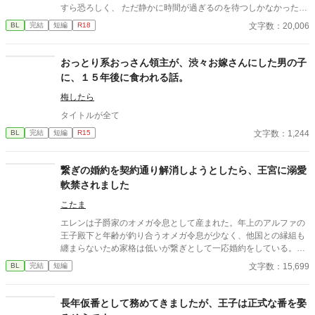
すら恐ろしく、 ただ静かに時間が過ぎるのを待つしかなかった。
けれど—— 差し出された手は、思っていたものとは違っていた。
文字数：20,006
BL
完結
短編
R18
無理に触れない。 急がない。 ただ、こちらの様子を確かめるよう
に、少しずつ距離を縮めてくる。 気づけば、隣に座ることが当た
り前になり、 言葉を交わす時間が、夜の習慣になっていた。 触れ
おっとり系おっさん領主が、渋々お嫁さんにした男の子
られるたびに怖さは消え、 代わりに残るのは、離れがたい温も
に、１５年後に食われる話。
り。 これは、最悪の婚姻から始まった関係が、 やがて“ただ一
人”へと変わっていく物語。 望まれなかったはずのはじまりが、
梅したら
いつしか、何よりも大切なものになるまでの—— 静かで、優し
タイトルが全て
い、溺れるような愛の記録。
文字数：1,244
BL
完結
短編
R15
繋ぎの婚約を契約通り解消しようとしたら、王宮に溺愛
軟禁されました
こたま
エレンは子爵家のオメガ令息として産まれた。年上のアルファの
王子殿下と年齢が釣り合うオメガ令息が少なく、他国との縁組も
纏まらないため家格は低いが繋ぎとして一応婚約をしている。王
子のことは兄のように慕っており、初恋の人ではあるけれど、契
文字数：15,699
BL
完結
短編
約終了時期か王子に想い人が現れた時には解消されるものと考え
ていた。ところが婚約解消時期の直前に王子宮に軟禁された。結
婚を承諾するまでここから出さないと王子から溢れるほどの愛を
長年仮番として務めてきましたが、王子は正式な番を娶
与えられる。ハッピーエンドオメガバースBLです。