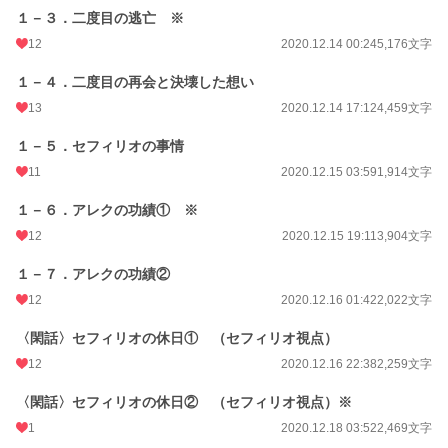
１－３．二度目の逃亡 ※
年間ポイント
2,263 pt (64,235 位)
12
2020.12.14 00:24
5,176文字
累計ポイント
175,025 pt (21,734 位)
１－４．二度目の再会と決壊した想い
13
2020.12.14 17:12
4,459文字
１－５．セフィリオの事情
11
2020.12.15 03:59
1,914文字
１－６．アレクの功績① ※
12
2020.12.15 19:11
3,904文字
１－７．アレクの功績②
12
2020.12.16 01:42
2,022文字
〈閑話〉セフィリオの休日① （セフィリオ視点）
12
2020.12.16 22:38
2,259文字
〈閑話〉セフィリオの休日② （セフィリオ視点）※
1
2020.12.18 03:52
2,469文字