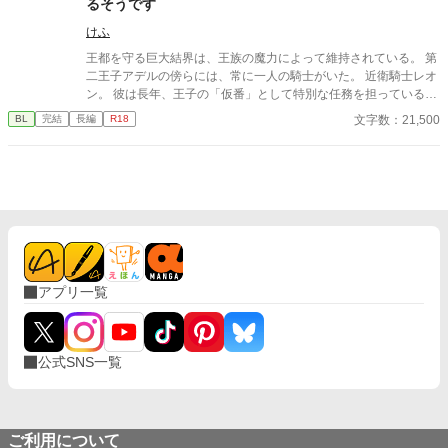
るそうです
けふ
王都を守る巨大結界は、王族の魔力によって維持されている。 第
二王子アデルの傍らには、常に一人の騎士がいた。 近衛騎士レオ
ン。 彼は長年、王子の「仮番」として特別な任務を担っている。
しかし王子は、他国の王女との正式な番契約が決まってしまっ
文字数：21,500
BL
完結
長編
R18
た。 仮番の役目は、そこで終わるはずだった。 だが結界塔で行わ
れる儀式の中で、 二人の関係は次第に変わり始める。 王族と騎
士。 主と臣下。 越えてはならない境界を前にしても、 王子は騎
士の手を取る。 「共に立て」 ※オメガバースではありません ※
ふんわり読んでください ※なんでも許せる方向け ※イラストはC
hatGPTさん
アプリ一覧
公式SNS一覧
ご利用について