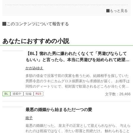
もっと見る
このコンテンツについて報告する
あなたにおすすめの小説
【BL】惚れた男に嫌われたくなくて「男遊びならして
もいい」と言ったら、本当に男遊びを始められて絶望し
ている侯爵令息の話
かがみゆえ
多額の借金で没落寸前の実家を救うため、結婚相手を探していた
男爵令息のラキにカムグロス侯爵家から求婚状が届く。 お相手は
同性のディートリヒで、初対面で歓迎されるどころか冷たく突き
放されてしまう。 『必要最低限関わるな』 『愛人を作るな』
文字数：26,466
BL
連載中
短編
R15
『男遊びならしてもいい』 ディートリヒから実家の借金を完済す
る条件を言われたラキは、学園で令息たちとの交流を満喫中。 褒
め上手なラキの周りには可愛い令息が集まり、推し活状態に。 一
最悪の婚姻から始まるただ一つの愛
方、ディートリヒだけが嫉妬で胃を痛める日々。 ラキへの恋心を
統子
隠し続けた不器用侯爵令息に、幸せな未来は訪れるのか？ .
最悪の婚姻だった。 皇太子の正室として迎えられながら、 与えら
れたのは祝福ではなく、冷たい部屋と拒絶だけ。 触れられること