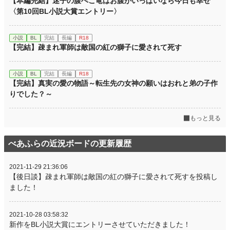
【本編完結】迷子の腹ぺこ竜はお腹がいっぱいなら今日も幸せ
〈第10回BL小説大賞エントリー〉
小説
BL
完結
長編
R18
【完結】疎まれ軍師は敵国の紅の獅子に愛されて死す
小説
BL
完結
長編
R18
【完結】真実の愛の物語～転生先の女神の願いはおれと弟の子作
りでした？～
もっと見る
べあふらの近況ボードの更新履歴
2021-11-29 21:36:06
【後日談】疎まれ軍師は敵国の紅の獅子に愛されて死すを投稿し
ました！
2021-10-28 03:58:32
新作をBL小説大賞にエントリーさせていただきました！