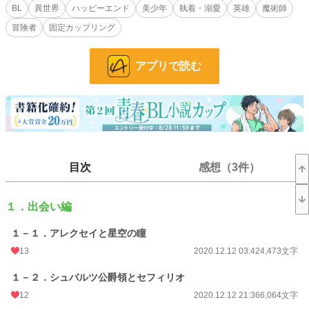
り寄せる二人の物語。
BL
異世界
ハッピーエンド
美少年
執着・溺愛
英雄
魔術師
溺愛系冒険者(英雄)×訳アリ魔術師。ハッピーエンド保証！
冒険者
固定カップリング
5章構成です。R18には※をつけます。3章以降に増えてます。
※同じ「べあふら」で、小説家になろう様で投稿済み。新しい話を載せるつもり
ですので、よろしくお願いします。
アプリで読む
小説
37,107 位 / 228,589 件
BL
9,865 位 / 31,384 件
お気に入り
407
24h.ポイント
7 pt
目次
感想（3件）
文字数
264,228
更新日時
2021.01.24 18:00
１．出会い編
初回公開日時
2020.12.12 03:42
１－１．アレクセイと星空の瞳
13
2020.12.12 03:42
4,473文字
初回完結日時
2021.01.30 17:38
１－２．シュバルツ公爵領とセフィリオ
週間ポイント
70 pt (40,028 位)
12
2020.12.12 21:36
6,064文字
月間ポイント
133 pt (59,781 位)