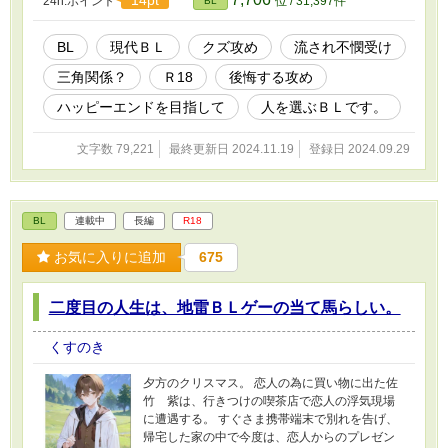
14pt
24h.ポイント
位 / 31,397件
BL
係を終わらせた筈の夏史が寄ってくるようにな
ってに……。 今更付き合いたいなんてきっと
また僕を玩具にして仲間内で笑いものにしたい
BL
現代ＢＬ
クズ攻め
流され不憫受け
んだろう。何を言っても信じない受ＶＳ遅れて
三角関係？
Ｒ18
後悔する攻め
恋心に気付いてこれからは心を入れ替えて大事
にするから信じてほしいのに酷い事をしすぎ
ハッピーエンドを目指して
人を選ぶＢＬです。
て、なりふり構わず求愛しても警戒されるだけ
の攻のお話。だけど結局はよりを戻します。
文字数 79,221
最終更新日 2024.11.19
登録日 2024.09.29
BL
連載中
長編
R18
お気に入りに追加
675
二度目の人生は、地雷ＢＬゲーの当て馬らしい。
くすのき
夕方のクリスマス。 恋人の為に買い物に出た佐
竹 紫は、行きつけの喫茶店で恋人の浮気現場
に遭遇する。 すぐさま携帯端末で別れを告げ、
帰宅した家の中で今度は、恋人からのプレゼン