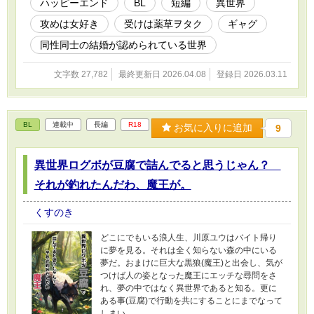
ハッピーエンド
BL
短編
異世界
攻めは女好き
受けは薬草ヲタク
ギャグ
同性同士の結婚が認められている世界
文字数 27,782
最終更新日 2026.04.08
登録日 2026.03.11
BL
連載中
長編
R18
お気に入りに追加
9
異世界ログボが豆腐で詰んでると思うじゃん？
それが釣れたんだわ、魔王が。
くすのき
どこにでもいる浪人生、川原ユウはバイト帰り
に夢を見る。それは全く知らない森の中にいる
夢だ。おまけに巨大な黒狼(魔王)と出会し、気が
つけば人の姿となった魔王にエッチな尋問をさ
れ、夢の中ではなく異世界であると知る。更に
ある事(豆腐)で行動を共にすることにまでなって
しまい……