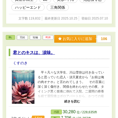
ハッピーエンド
三角関係
文字数 119,832
最終更新日 2025.10.25
登録日 2025.07.10
BL
完結
短編
R18
お気に入りに追加
106
君とのキスは、涙味。
くすのき
平々凡々な大学生、川山雪弥は付き合ってい
ると思っていた恋人・須天夏史から『お前は俺
の肉オナホ』と言われてしまう。 その言葉に
深く深く傷付き、関係を終わらせたその夜、タ
イミング悪く腹痛に倒れて入院。二週間の療養
を経て退院後はボロアパートから、かつての級
友(現イケメン)上白垣秋麿とのちょっと普通でな
い同居生活をスタートさせる。 そして夏休み
を終え、未だ断ち切りがたい恋心に無理矢理蓋
30,280
小説
位 / 228,635件
をして過ごしていた雪弥だが、今度は何故か関
7,706