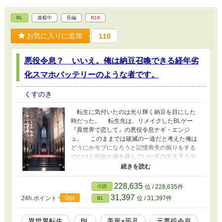
BL
連載中
長編
R18
お気に入りに追加
110
悪役令息？ いいえ。俺は納豆召喚できる経年劣
化スマホバッテリーのような者です。
くすのき
転生に気付いたのは光り輝く納豆を目にした
時だった。 転生先は、リメイクしたBLゲー
『異世界で恋して』の悪役令息ナギ・エンジ
ュ。 このままでは破滅の一途だと考えた俺は
どうにかモブになろうと記憶喪失の振りをする
のだけど何故か俺を疎んでいた筈の王太子ラデ
ィウスが構ってき始め、最推しからは不調除去
アイテムとして見られたり。 俺は本当にこの
世界でモブとしてやっていけるのでしょうか？
228,635
小説
位 / 228,635件
31,397
0pt
24h.ポイント
位 / 31,397件
BL
異世界転生
BL
美形×平凡
元悪役令息