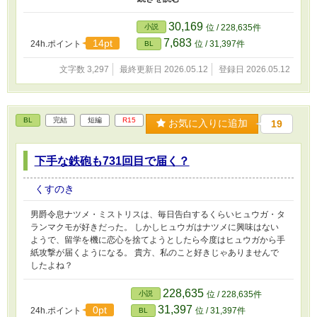
トを条件に蒼は願う。 「約束は絶対ですからね！」
30,169
小説
位 / 228,635件
7,683
14pt
24h.ポイント
位 / 31,397件
BL
文字数 3,297
最終更新日 2026.05.12
登録日 2026.05.12
BL
完結
短編
R15
お気に入りに追加
19
下手な鉄砲も731回目で届く？
くすのき
男爵令息ナツメ・ミストリスは、毎日告白するくらいヒュウガ・タ
ランマクモが好きだった。 しかしヒュウガはナツメに興味はない
ようで、留学を機に恋心を捨てようとしたら今度はヒュウガから手
紙攻撃が届くようになる。 貴方、私のこと好きじゃありませんで
したよね？
228,635
小説
位 / 228,635件
31,397
0pt
24h.ポイント
位 / 31,397件
BL