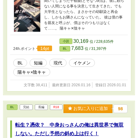
聞いてしまった十都棗(とそなつめ)は、彼に頼ら
ない人間になる事を決意して生きてきた。でも
大学生となったら、まさかその幼馴染と再会
し、しかもお隣さんになっていた。 彼は僕の事
を親友と呼ぶが、僕はそのつもりはなく
て……。 陽キャ✕陰キャ
30,169
小説
位 / 228,635件
7,683
14pt
24h.ポイント
位 / 31,397件
BL
BL
短編
現代
イケメン
陽キャ×陰キャ
文字数 38,411
最終更新日 2026.01.16
登録日 2026.01.01
BL
完結
長編
R18
お気に入りに追加
98
転生？憑依？ 中身おっさんの俺は異世界で無双
しない。ただし予想の斜め上は行く！