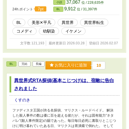
エルとの仲も急接近してしまって、俺はこれからどうしたらいいの
37,067
小説
位 / 228,635件
でしょう。
9,912
7pt
24h.ポイント
位 / 31,397件
BL
BL
美形✕平凡
異世界
異世界転生
コメディ
幼馴染
イケメン
文字数 121,193
最終更新日 2026.03.28
登録日 2026.02.07
BL
完結
長編
お気に入りに追加
10
異世界式RTA探偵(基本こじつけ)は、宿敵に告白
されました
くすのき
ファディスタ王国が誇る名探偵、マリクス・ルードベイド。 解決
した殺人事件の数は優に百を超える彼だが、それは固有能力“ネタ
バレ”(殺人事件限定)の賜であった。毎日毎日必死に裏取りとこじつ
けに明け暮れていたある日、マリクスは胃潰瘍で倒れた。 そして