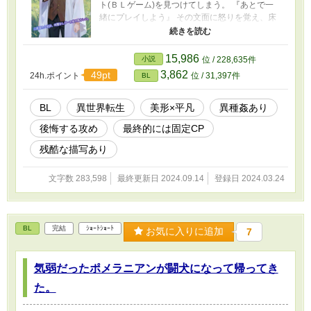
ト(ＢＬゲーム)を見つけてしまう。 『あとで一
緒にプレイしよう』 その文面に怒りを覚え、床
に投げつけた次の瞬間、紫は意識を失ってしま
う。 そして次に目を覚ました先では、 おめで
とうございます。 前世の記憶を取り戻しまし
15,986
小説
位 / 228,635件
た。 貴男にとっては、地雷のBLゲーム
3,862
49pt
24h.ポイント
位 / 31,397件
BL
『Bind』の世界へようこそ。 当て馬キャラで
はありますが、 どうか二回目の人生を ユ
ニ・アーバレンストとして 心ゆくまでお楽し
BL
異世界転生
美形×平凡
異種姦あり
みください という謎画面が表示されていた。
後悔する攻め
最終的には固定CP
なんとか状況把握に努めようとする紫ことユニ
だが、周りにいる仲間は元恋人の声そっくりな
残酷な描写あり
攻略キャラクターと、汚喘ぎんほぉ系悪役顔中
年カップルだった。 ……離れよう。 そう決意を
文字数 283,598
最終更新日 2024.09.14
登録日 2024.03.24
新たにしていたら、昔の屑系元彼も転生してい
て、あまり会いたくなかった肝心のヒロイン(♂)
はチュートリアルセッ●スならぬ敗北セッ●ス中
(異種姦)だった。 この世界、本当に何なの！？
BL
完結
ｼｮｰﾄｼｮｰﾄ
おまけにスケベするまで出られない部屋で３Ｐ
お気に入りに追加
7
とか、マジ勘弁してくれ！ 表紙絵はAI生成した
ものですが、ちょいちょい反逆にあい、一番マ
気弱だったポメラニアンが闘犬になって帰ってき
シなこれに落ち着きました。 そばかすがログア
ウトしておりますが、心の目で追加していただ
た。
けると有難いです。