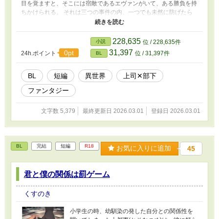
目を覚ますと、そこには宿敵であるエヴァンがいて、ある勝負を持
ちかけられる。 それは三つの事件の内、一つでも未然に防げたら
マリクスの勝ち。負けたらエヴァンと結婚という理不尽極まりない
ものだった。
228,635
小説
位 / 228,635件
31,397
0pt
24h.ポイント
位 / 31,397件
BL
BL
短編
異世界
上司✕部下
ファンタジー
文字数 5,379
最終更新日 2026.03.01
登録日 2026.03.01
BL
完結
短編
R18
お気に入りに追加
45
君と僕の関係は罰ゲーム
くすのき
小学生の時、幼馴染の発した自分との関係性を