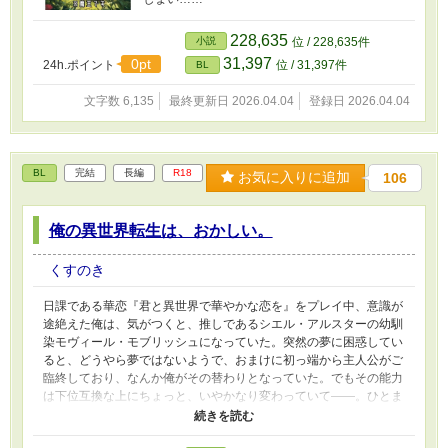
228,635
小説
位 / 228,635件
31,397
0pt
24h.ポイント
位 / 31,397件
BL
文字数 6,135
最終更新日 2026.04.04
登録日 2026.04.04
BL
完結
長編
R18
お気に入りに追加
106
俺の異世界転生は、おかしい。
くすのき
日課である華恋『君と異世界で華やかな恋を』をプレイ中、意識が
途絶えた俺は、気がつくと、推しであるシエル・アルスターの幼馴
染モヴィール・モブリッシュになっていた。突然の夢に困惑してい
ると、どうやら夢ではないようで、おまけに初っ端から主人公がご
臨終しており、なんか俺がその替わりとなっていた。でもその能力
は下位互換な上にちょっと、いやかなり変わっていて――。ひとま
ずシエルの手助けというミッションとやらに従うことにするも、お
かしな方向に逸れる逸れる。おまけにただの幼馴染であるはずのシ