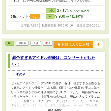
これは、BLゲーの攻略対象から見た脳筋ゴリラ主人公の話。
37,171
小説
位 / 228,635件
9,938
7pt
24h.ポイント
位 / 31,397件
BL
文字数 7,895
最終更新日 2026.05.16
登録日 2026.05.14
BL
連載中
長編
R18
お気に入りに追加
6
異色すぎるアイドル俳優は、コンサートがした
い！
くすのき
七人組アイドルグループ“VISIT”の都筑 蒼は、強烈すぎる個性をも
つ異色のアイドル俳優だ。 ある日、個性(もはや体質)を理由に蹴っ
たドラマの話が主役の俳優逮捕によりUターンした。 期待値の高い
ドラマだったことと、社長直々の頼みにより蒼は仕方なくドラマに
出る。 「蒼君こそ、主人公にピッタリだ！」 「……だいぶ原作崩
壊な主人公ですけど？」 もし上手く出来たら、一つだけ望みを叶
えてくれるという社長。ならずっと夢だった七人で武道館コンサー