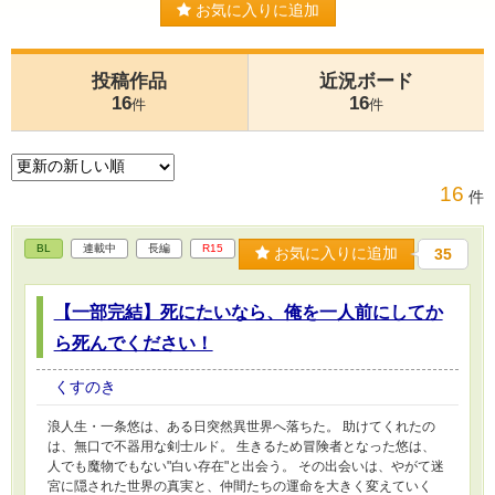
お気に入りに追加
投稿作品
近況ボード
16
16
件
件
16
件
BL
連載中
長編
R15
お気に入りに追加
35
【一部完結】死にたいなら、俺を一人前にしてか
ら死んでください！
くすのき
浪人生・一条悠は、ある日突然異世界へ落ちた。 助けてくれたの
は、無口で不器用な剣士ルド。 生きるため冒険者となった悠は、
人でも魔物でもない"白い存在"と出会う。 その出会いは、やがて迷
宮に隠された世界の真実と、仲間たちの運命を大きく変えていく