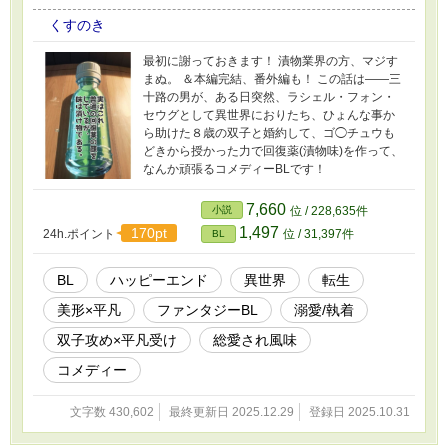
くすのき
最初に謝っておきます！ 漬物業界の方、マジす
まぬ。 ＆本編完結、番外編も！ この話は――三
十路の男が、ある日突然、ラシェル・フォン・
セウグとして異世界におりたち、ひょんな事か
ら助けた８歳の双子と婚約して、ゴ◯チュウも
どきから授かった力で回復薬(漬物味)を作って、
なんか頑張るコメディーBLです！
7,660
小説
位 / 228,635件
1,497
170pt
24h.ポイント
位 / 31,397件
BL
BL
ハッピーエンド
異世界
転生
美形×平凡
ファンタジーBL
溺愛/執着
双子攻め×平凡受け
総愛され風味
コメディー
文字数 430,602
最終更新日 2025.12.29
登録日 2025.10.31