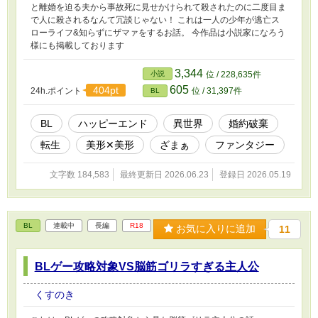
と離婚を迫る夫から事故死に見せかけられて殺されたのに二度目ま
で人に殺されるなんて冗談じゃない！ これは一人の少年が逃亡ス
ローライフ&知らずにザマァをするお話。 今作品は小説家になろう
様にも掲載しております
3,344
小説
位 / 228,635件
605
404pt
24h.ポイント
位 / 31,397件
BL
BL
ハッピーエンド
異世界
婚約破棄
転生
美形✕美形
ざまぁ
ファンタジー
文字数 184,583
最終更新日 2026.06.23
登録日 2026.05.19
BL
連載中
長編
R18
お気に入りに追加
11
BLゲー攻略対象VS脳筋ゴリラすぎる主人公
くすのき