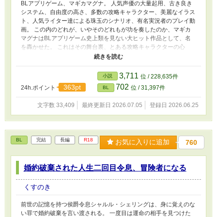
BLアプリゲーム、マギカマグナ。 人気声優の大量起用、古き良き
システム、自由度の高さ、多数の攻略キャラクター、美麗なイラス
ト、人気ライター達による珠玉のシナリオ、有名実況者のプレイ動
画。 この内のどれが、いやそのどれもが功を奏したのか、マギカ
マグナはBLアプリゲーム史上類を見ない大ヒット作品として、名
を轟かせた。 これはその舞台裏、とある攻略キャラクターの心
に、深く刻まれることになる一人の脇役兼悪役令息の物語。 七歳
にして余命一ヶ月？ ふざけんな。私は推しの幸せを見届けるまで
死ねないんだよ！
3,711
小説
位 / 228,635件
702
363pt
24h.ポイント
位 / 31,397件
BL
文字数 33,409
最終更新日 2026.07.05
登録日 2026.06.25
BL
完結
長編
R18
お気に入りに追加
760
婚約破棄された人生二回目令息、冒険者になる
くすのき
前世の記憶を持つ侯爵令息シャルル・シェリングは、身に覚えのな
い罪で婚約破棄を言い渡される。 一度目は運命の相手を見つけた