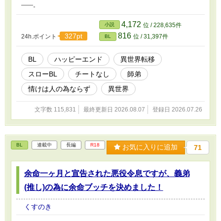
――。
4,172
小説
位 / 228,635件
816
327pt
24h.ポイント
位 / 31,397件
BL
BL
ハッピーエンド
異世界転移
スローBL
チートなし
師弟
情けは人の為ならず
異世界
文字数 115,831
最終更新日 2026.08.07
登録日 2026.07.26
BL
連載中
長編
R18
お気に入りに追加
71
余命一ヶ月と宣告された悪役令息ですが、義弟
(推し)の為に余命ブッチを決めました！
くすのき