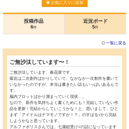
お気に入りに追加
投稿作品
近況ボード
6
5
件
件
一覧に戻る
ご無沙汰しています〜！
ご無沙汰しています、春花菜です。
最近は二次創作ばかりしていて、なかなか一次創作を書いて
いなかったのですが、本当は書きたい話もいっぱいあるんで
す。
脳内プロットばかり溜まっていく現状…。
なので、新作を気持ちよく書くためにも！完結していない作
品を更新！完結からしていこうかな！と、思いまして、ひと
まず「アイドルはナマモノですか！？」のすばる√から完結
しようかなと思っています。
アルファポリスさんでは、七瀬総受け√の話になっています