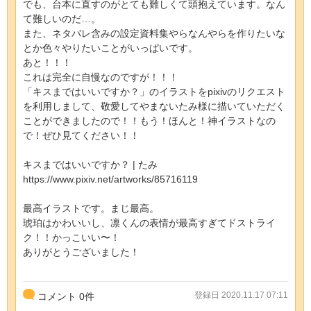
でも、台本に直すのがとても難しくて頭抱えています。なん
て難しいのだ…。
また、ネタバレ含みの設定資料集やらなんやらを作りたいな
とか色々やりたいことがいっぱいです。
あと！！！
これは完全に自慢なのですが！！！
「キスまではいいですか？」のイラストをpixivのリクエスト
を利用しまして、敬愛してやまないたみ様に描いていただく
ことができましたので！！もう！ほんと！神イラストなの
で！ぜひ見てください！！
キスまではいいですか？ | たみ
https://www.pixiv.net/artworks/85716119
最高イラストです。まじ最高。
琥珀はかわいいし、凛くんの表情が最高すぎてドストライ
ク！！かっこいい〜！
ありがとうございました！
登録日 2020.11.17 07:11
コメント
0
件