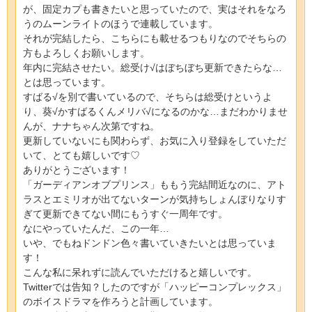
が、固定カプも書きたいと思っていたので、実はそれをなろ
うのムーンライトのほうで連載しています。
それが完結したら、こちらにも載せるつもりなのでそちらの
方もよろしくお願いします。
年内に完結させたい。総受け√はぼちぼち更新できたらな…
とは思っています。
すばる√を別で書いているので、そちらは総受けというよ
り、葵√かすばるくんメリバ√になるのかな…まだわかりませ
んが、ナナちゃん次第ですね。
更新していないにも関わらず、お気に入り登録をしていただ
いて、とても嬉しいです♡
ありがとうございます！
「ガーディアンオブプリンス」ももう完結間近なのに、アト
ラスとエミリオが出てないターンが気持ちしょんぼりなりす
ぎて更新できてない間にもうすぐ一周年です。
なにやっていたんだ、この一年…
いや、でもねドンドン色々書いていきたいとは思っていま
す！
こんな私に呆れずに読んでいただけると嬉しいです。
Twitterでは告知？したのですが「ハッピーコンプレックス」
のボイスドラマを作ろうと計画しています。