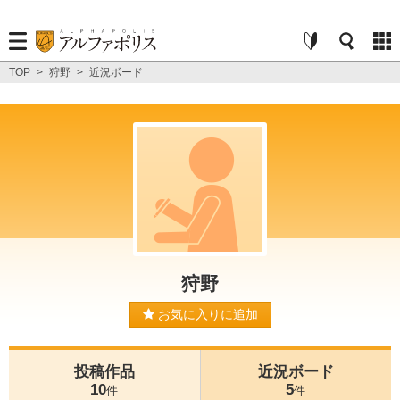
TOP
>
狩野
>
近況ボード
狩野
お気に入りに追加
投稿作品
近況ボード
10
5
件
件