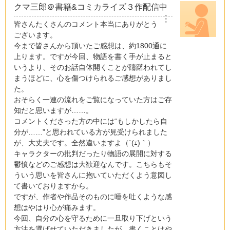
クマ三郎＠書籍&コミカライズ３作配信中
︙
皆さんたくさんのコメント本当にありがとう
ございます。
今まで皆さんから頂いたご感想は、約1800通に
上ります。ですが今回、物語を書く手が止まると
いうより、そのお話自体開くことが躊躇われてし
まうほどに、心を傷つけられるご感想がありまし
た。
おそらく一連の流れをご覧になっていた方はご存
知だと思いますが……。
コメントくださった方の中には“もしかしたら自
分が……”と思われている方が見受けられました
が、大丈夫です。全然違いますよ（´(ｪ)｀）
キャラクターの批判だったり物語の展開に対する
鬱憤などのご感想は大歓迎なんです。こちらもそ
ういう思いを皆さんに抱いていただくよう意図し
て書いておりますから。
ですが、作者や作品そのものに唾を吐くような感
想はやはり心が痛みます。
今回、自分の心を守るために一旦取り下げという
方法を選ばせていただきましたが、書くことはや