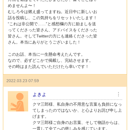
めませんよ〜！
むしろ今は燃え盛ってますね。近日中に新しいお
話を投稿し、この気持ちをリセットいたします！
“これは非公開で……”と感想欄の方に励ましを送
ってくださった皆さん、アドバイスをくださった
皆さん。そしてTwitterの方にも連絡くださった皆
さん。本当にありがとうございました！
このお話、本当に一生懸命考えたんです。
なので、必ずどこかで掲載し、完結させます。
その時はまた読んでいただけたら幸いです！
2022.03.23 07:59
よきよ
︙
クマ三郎様、私自身の不用意な言葉も負担になっ
てしまったのではないか、と心よりお詫び申し上
げます。
クマ三郎様ご自身のお言葉、そして物語からは、
一貫して全てへの慈しみを感じています。