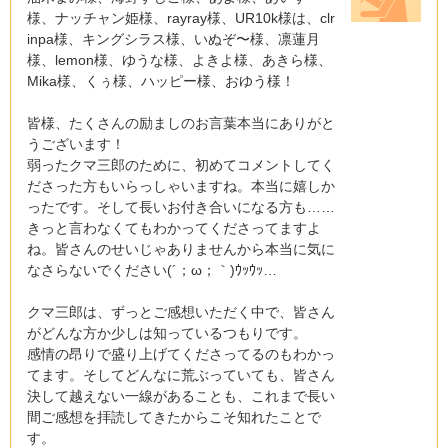
様、ナッチャン姫様、rayray様、UR10k様は、clr
inpa様、キングシラス様、いぬぞ〜様、凛蓮月
様、lemon様、ゆうな様、よきよ様、あきら様、
Mika様、くぅ様、ハッピー様、おゆう様！
皆様、たくさんの励ましのお言葉本当にありがと
うございます！
弱ったクマ三郎のために、初めてコメントしてく
ださった方もいらっしゃいますね。本当に嬉しか
ったです。そして長いお付き合いになる方も……
きっと言わなくてもわかってくださってますよ
ね。皆さんのせいじゃありませんから本当に気に
なさらないでください(´；ω；｀)ｳｯｳｯ…
クマ三郎は、ずっとご感想いただく中で、皆さん
がどんな方か少しは知っているつもりです。
感情の昂りで盛り上げてくださってるのもわかっ
てます。そしてどんなに荒ぶっていても、皆さん
決して越えない一線があることも、これまで長い
間ご感想を拝読してきたからこそ知れたことで
す。