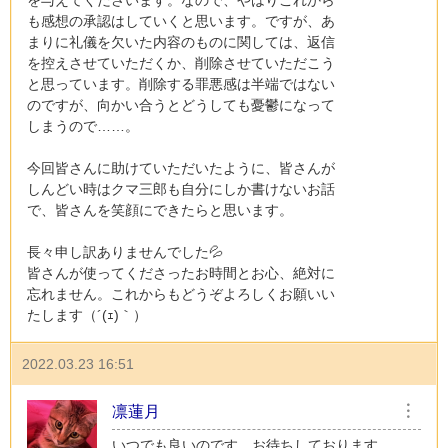
を与えてくださいます。なので、やはりこれから
も感想の承認はしていくと思います。ですが、あ
まりに礼儀を欠いた内容のものに関しては、返信
を控えさせていただくか、削除させていただこう
と思っています。削除する罪悪感は半端ではない
のですが、向かい合うとどうしても憂鬱になって
しまうので……。
今回皆さんに助けていただいたように、皆さんが
しんどい時はクマ三郎も自分にしか書けないお話
で、皆さんを笑顔にできたらと思います。
長々申し訳ありませんでした💦
皆さんが使ってくださったお時間とお心、絶対に
忘れません。これからもどうぞよろしくお願いい
たします（´(ｪ)｀）
2022.03.23 16:51
凛蓮月
︙
いつでも良いのです。お待ちしております。