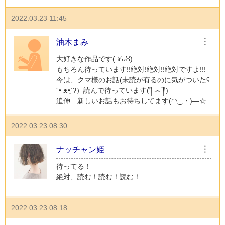
2022.03.23 11:45
油木まみ
︙
大好きな作品です( ꈍᴗꈍ)
もちろん待っています!!絶対!絶対!!絶対ですよ!!!
今は、クマ様のお話(未読が有るのに気がついたʕ
´• ᴥ•̥`ʔ）読んで待っています(༎ຶ ෴ ༎ຶ)
追伸…新しいお話もお待ちしてます(◠‿・)—☆
2022.03.23 08:30
ナッチャン姫
︙
待ってる！
絶対、読む！読む！読む！
2022.03.23 08:18