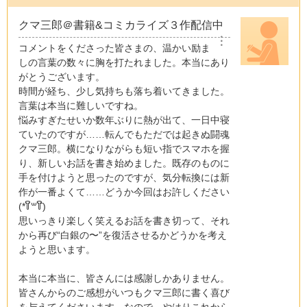
クマ三郎＠書籍&コミカライズ３作配信中
︙
コメントをくださった皆さまの、温かい励ま
しの言葉の数々に胸を打たれました。本当にあり
がとうございます。
時間が経ち、少し気持ちも落ち着いてきました。
言葉は本当に難しいですね。
悩みすぎたせいか数年ぶりに熱が出て、一日中寝
ていたのですが……転んでもただでは起きぬ闘魂
クマ三郎。横になりながらも短い指でスマホを握
り、新しいお話を書き始めました。既存のものに
手を付けようと思ったのですが、気分転換には新
作が一番よくて……どうか今回はお許しください
(*꒦ິ꒳꒦ີ)
思いっきり楽しく笑えるお話を書き切って、それ
から再び“白銀の〜”を復活させるかどうかを考え
ようと思います。
本当に本当に、皆さんには感謝しかありません。
皆さんからのご感想がいつもクマ三郎に書く喜び