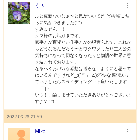
くぅ
︙
ふと更新ないなぁ〜と気がついて(^_^;)今頃こち
らに気がつきました(^^)
すみません！！
クマ様のお話好きです。
家事とか育児とか仕事とかの現実忘れて、これか
らどうなるんだろう〜とワクワクしたり主人公の
気持ちになって切なくなったりと物語の世界に惹
き込まれております。
なるべくおバカな感想は送らないようにと思って
はいるんですけれど_:(´ཀ`」 ∠):不快な感想送っ
ていましたらスライディング土下座いたします
＿|￣|○
いつも、楽しませていただきありがとうございま
す(*´∇｀*)
2022.03.26 21:59
Mika
︙