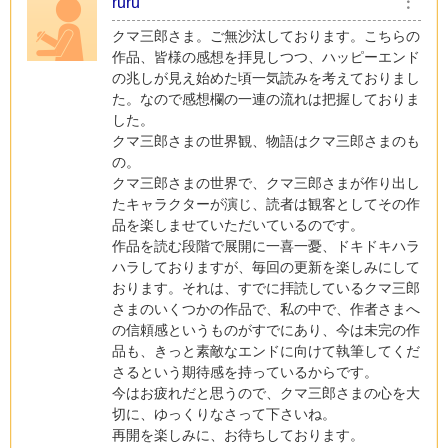
ruru
︙
クマ三郎さま。ご無沙汰しております。こちらの
作品、皆様の感想を拝見しつつ、ハッピーエンド
の兆しが見え始めた頃一気読みを考えておりまし
た。なので感想欄の一連の流れは把握しておりま
した。
クマ三郎さまの世界観、物語はクマ三郎さまのも
の。
クマ三郎さまの世界で、クマ三郎さまが作り出し
たキャラクターが演じ、読者は観客としてその作
品を楽しませていただいているのです。
作品を読む段階で展開に一喜一憂、ドキドキハラ
ハラしておりますが、毎回の更新を楽しみにして
おります。それは、すでに拝読しているクマ三郎
さまのいくつかの作品で、私の中で、作者さまへ
の信頼感というものがすでにあり、今は未完の作
品も、きっと素敵なエンドに向けて執筆してくだ
さるという期待感を持っているからです。
今はお疲れだと思うので、クマ三郎さまの心を大
切に、ゆっくりなさって下さいね。
再開を楽しみに、お待ちしております。