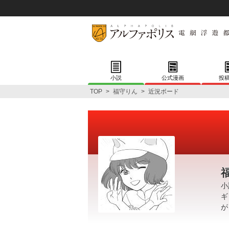
小説
公式漫画
投
TOP
>
福守りん
>
近況ボード
小
ギ
が