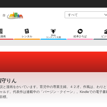
Web
稿漫画
レンタル
絵本ひろば
ビジ
コンテンツ大賞
福守りん
説と漫画をかいています。育児中の専業主婦。４２才。作風は、わりと
ャルド。代表作は連載中の「バージン・クイーン」。Kindleでの電子書
目標。