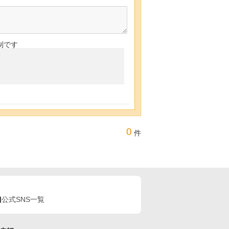
制です
0
件
公式SNS一覧