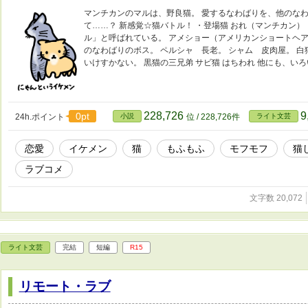
マンチカンのマルは、野良猫。 愛するなわばりを、他のな
て……？ 新感覚☆猫バトル！ ・登場猫 おれ（マンチカン
ル」と呼ばれている。 アメショー（アメリカンショートヘア
のなわばりのボス。 ペルシャ 長老。 シャム 皮肉屋。 白
いけすかない。 黒猫の三兄弟 サビ猫 はちわれ 他にも、い
228,726
9
0pt
24h.ポイント
小説
位 / 228,726件
ライト文芸
恋愛
イケメン
猫
もふもふ
モフモフ
猫
ラブコメ
文字数 20,072
ライト文芸
完結
短編
R15
リモート・ラブ