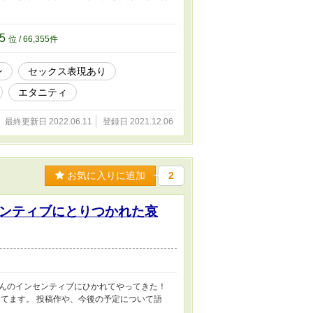
てきたりもします。 （２０２２／１／２８追
たまに一日二回更新になることがあります。
。追加の分の時間は、その時によって変わると
55
位 / 66,355件
の分の時間も固定にするかも。 （２０２２／
らくお休みします。 （２０２２／３／２８
ン
セックス表現あり
。 書けた分だけ投稿していく形になりそう
ラ文芸の「令和モラトリアム★ボーイ」は、ひ
エタニティ
読んでやってください。（Ｗ主人公の片方の
です。ネタバレしたくない方は、読まないよう
最終更新日 2022.06.11
登録日 2021.12.06
お気に入りに追加
2
ンティブにとりつかれた哀
んのインセンティブにひかれてやってきた！
てます。 投稿作や、今後の予定について語