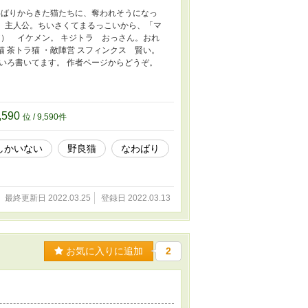
わばりからきた猫たちに、奪われそうになっ
） 主人公。ちいさくてまるっこいから、「マ
） イケメン。 キジトラ おっさん。おれ
猫 茶トラ猫 ・敵陣営 スフィンクス 賢い。
ろいろ書いてます。 作者ページからどうぞ。
,590
位 / 9,590件
しかいない
野良猫
なわばり
最終更新日 2022.03.25
登録日 2022.03.13
お気に入りに追加
2