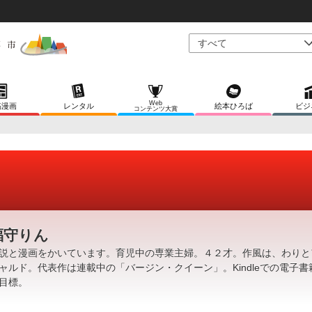
Web
稿漫画
レンタル
絵本ひろば
ビジ
コンテンツ大賞
福守りん
説と漫画をかいています。育児中の専業主婦。４２才。作風は、わりと
ャルド。代表作は連載中の「バージン・クイーン」。Kindleでの電子書
目標。