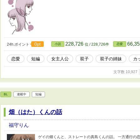
228,726
66,3
0pt
24h.ポイント
小説
位 / 228,726件
恋愛
恋愛
短編
女主人公
双子
双子の姉妹
カ
文字数 10,927
BL
連載中
短編
畑（はた）くんの話
福守りん
ゲイの畑くんと、ストレートの真島くんの話。 一方通行の