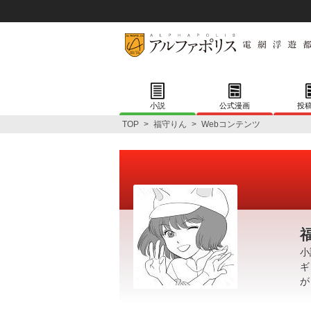
小説
公式漫画
投
TOP
>
福守りん
>
Webコンテンツ
小
ギ
が