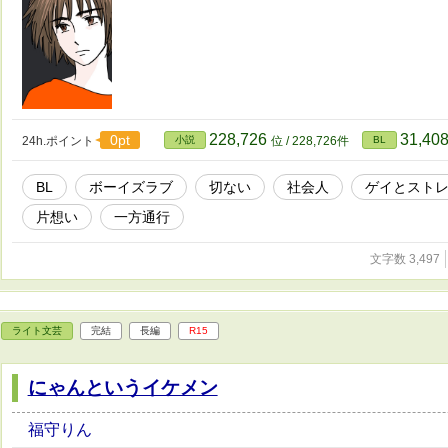
228,726
31,40
0pt
24h.ポイント
小説
位 / 228,726件
BL
BL
ボーイズラブ
切ない
社会人
ゲイとスト
片想い
一方通行
文字数 3,497
ライト文芸
完結
長編
R15
にゃんというイケメン
福守りん