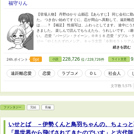
福守りん
【登場人物】 丹野ゆかり 山縣忍 【あらすじ】 同じ会社
た。 つき合い始めてすぐに、忍が岡山へ異動して、遠距離恋
は……？ 【補足】 性描写は、ふわっとしてます。 途中に
きました。 楽しんで読んでもらえたら、うれしいです。 ↓
い。 恋愛「バージン・クイーン」※Ｒ１８ 恋愛「ダブル・
ジー「やくたたずのメシア」 キャラ文芸「令和モラトリアム
作家のひとりごと」 ↓完結済。短編。 ライト文芸「三百字」
ンタジー「チャム・チャムートの世界」 ファンタジー「い
228,726
9
0pt
24h.ポイント
小説
位 / 228,726件
ライト文芸
遠距離恋愛
恋愛
ラブコメ
ＯＬ
社会人
文字数 5,575
ファンタジー
完結
長編
いせとば －伊勢くんと鳥羽ちゃんの、ちょっと
「異世界から飛ばされてきたのでいす」と古代版