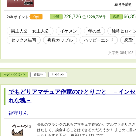
楽しみください。こっちの二人が、いずれ、向こうの話に出
記）カクヨムさんでも、連載を始めました。 調整のため、
0:10の更新はそのままで、昼間とかに追加がある感じです
228,726
66,3
0pt
24h.ポイント
小説
位 / 228,726件
恋愛
思います。安定して二回更新ができるようになったら、追加
３／１２追記） ストックがなくなったため、毎日更新はしば
男主人公・女主人公
イケメン
年の差
純粋ヒロイ
追記） 再開します。毎日更新のお約束は、今はできないです
です。 ※いずれ、この話とクロスオーバーする予定のキャ
セックス描写
複数カップル
ハッピーエンド
恋愛
とまず完結して、続編を連載中です。よかったら、そちらも
男の子が、祐奈の知り合いです） ※感想欄は、ネタバレ可
文字数 384,103
にしてください。
ｴｯｾｲ・ﾉﾝﾌｨｸｼｮﾝ
連載中
ｼｮｰﾄｼｮｰﾄ
でもどりアマチュア作家のひとりごと －インセ
れな魂－
福守りん
長めのブランクのあるアマチュア作家が、アルファポリスさ
はたして、換金することはできるのだろうか！ まじめに書い
ったりもする予定。 更新はのんびりです。