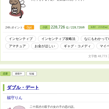
228,726
0pt
24h.ポイント
小説
位 / 228,726件
ｴｯｾｲ・ﾉﾝﾌｨｸｼｮﾝ
インセンティブ
インセンティブ攻略法
なにもわかって
アマチュア
お金がほしい
ギャグ・コメディ
マイ
文字数 48,773
恋愛
連載中
短編
ダブル・デート
福守りん
二十四才の双子の女の子の恋の話。