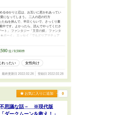
に勤めるゆかりと忍は、お互いに惹かれあってい
愛になってしまう。 二人の恋の行方
うたたねを挟んで、半日くらいで、さっくり書
連載中です。よかったら、読んでやってくださ
デート」 ファンタジー「叉雷の鱗」 ファンタ
★ボーイ」 エッセイ「でもどりアマチュア
 キャラ文芸「ステイ・ウィズ・ミー」 ファ
せとば」
,590
位 / 9,590件
じれったい
女性向け
最終更新日 2022.02.26
登録日 2022.02.26
お気に入りに追加
0
不思議な話－ ※現代版
「ダークムーンを救え！」