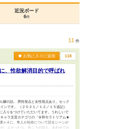
近況ボード
6
件
11
件
お気に入りに追加
118
に、性欲解消目的で呼ばれ
ル嬢の話。 男性視点と女性視点あり。セック
インです。 （２０２１／１２／１５追記）
に入りをつけていただいてます。うれしいで
）キャラ文芸カテゴリの「令和モラトリアム★
護≫４に、隼人が祐奈について語るシーンが
すが、よかったら、向こうの話も、あわせてお