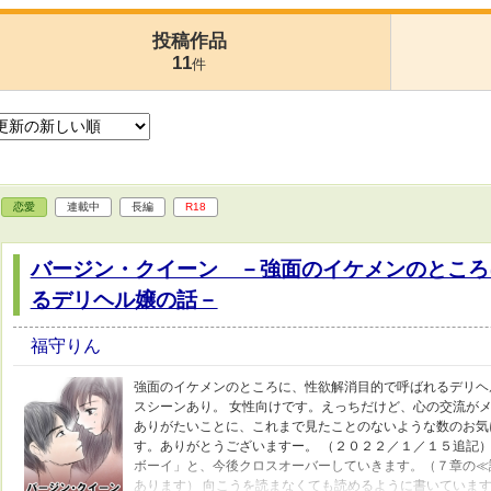
投稿作品
11
件
恋愛
連載中
長編
R18
バージン・クイーン －強面のイケメンのところ
るデリヘル嬢の話－
福守りん
強面のイケメンのところに、性欲解消目的で呼ばれるデリヘ
スシーンあり。 女性向けです。えっちだけど、心の交流がメ
ありがたいことに、これまで見たことのないような数のお気
す。ありがとうございますー。 （２０２２／１／１５追記
ボーイ」と、今後クロスオーバーしていきます。（７章の≪
あります） 向こうを読まなくても読めるように書いていま