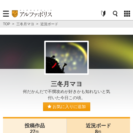
TOP
>
三冬月マヨ
>
近況ボード
三冬月マヨ
何だかんだで不憫攻めが好きかも知れないと気
付いた今日この頃。
お気に入りに追加
投稿作品
近況ボード
27
8
件
件