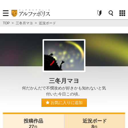
TOP
>
三冬月マヨ
>
近況ボード
三冬月マヨ
何だかんだで不憫攻めが好きかも知れないと気
付いた今日この頃。
お気に入りに追加
投稿作品
近況ボード
27
8
件
件