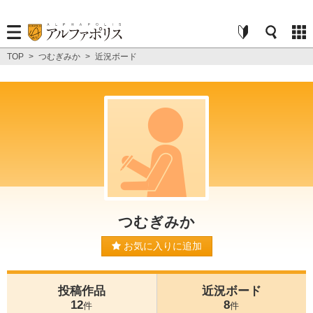
TOP
>
つむぎみか
>
近況ボード
つむぎみか
お気に入りに追加
投稿作品
近況ボード
12
8
件
件