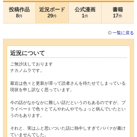
投稿作品
近況ボード
公式漫画
書籍
8
29
1
17
件
件
件
件
一覧に戻る
近況について
ご無沙汰しております
ナカノムラです。
最近は色々と更新が滞って読者さんを待たせてしまっている
現状を申し訳なく思っています。
今の話がなかなかに難しい話だというのもあるのですが、プ
ライベートで色々とてんやわんやでちょっと病んでいたとい
うのもあります。
それと、実はふと思いついた話に熱中しすぎてババァが書け
ていませんでした。