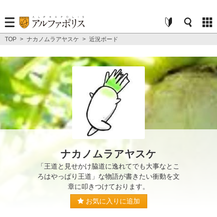
TOP
>
ナカノムラアヤスケ
>
近況ボード
ナカノムラアヤスケ
「王道と見せかけ脇道に逸れてでも大事なとこ
ろはやっぱり王道」な物語が書きたい衝動を文
章に叩きつけております。
お気に入りに追加