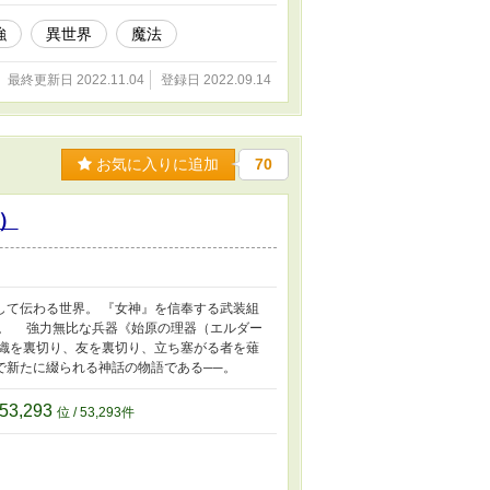
強
異世界
魔法
最終更新日 2022.11.04
登録日 2022.09.14
お気に入りに追加
70
）
して伝わる世界。 『女神』を信奉する武装組
。 強力無比な兵器《始原の理器（エルダー
織を裏切り、友を裏切り、立ち塞がる者を薙
新たに綴られる神話の物語である──。
53,293
位 / 53,293件