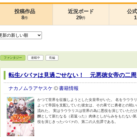
投稿作品
近況ボード
公
8
29
1
件
件
ファンタジー
連載中
長編
転生ババァは見過ごせない！ 元悪徳女帝の二周
ナカノムラアヤスケ
書籍情報
かつて世界を征服しようとした女皇帝がいた。 名をラウラリ
よって帝国を支配していた彼女は、その果てに勇者との戦い
流れた。 実はラウラリスは世界の為に悪役を演じていただ
酬として新たなる（若返った）肉体としがらみをもたない第
役を演じきったババァの、第二の人生譚である。