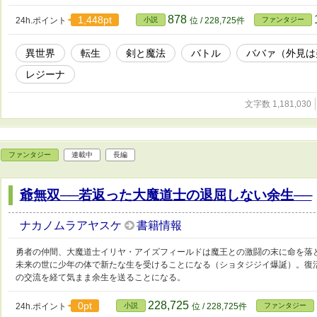
878
1,448pt
24h.ポイント
小説
位 / 228,725件
ファンタジー
異世界
転生
剣と魔法
バトル
ババァ（外見は
レジーナ
文字数 1,181,030
ファンタジー
連載中
長編
爺無双──若返った大魔道士の退屈しない余生──
ナカノムラアヤスケ
書籍情報
勇者の仲間、大魔道士イリヤ・アイズフィールドは魔王との激闘の末に命を落と
未来の世に少年の体で新たな生を受けることになる（ショタジジイ爆誕）。復
の交流を経て気まま余生を送ることになる。
228,725
0pt
24h.ポイント
小説
位 / 228,725件
ファンタジー