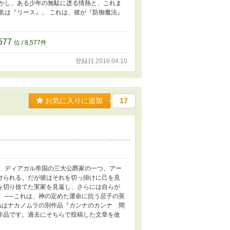
しかし、ある少年の無駄に迸る情熱と、これま
名は『リース』。 これは、彼が『防御魔法』
,577
位 / 8,577件
登録日 2016.04.10
お気に入りに追加
17
 ディアガル帝国の三大公爵家の一つ、アー
けられる。だが彼はそれを切っ掛けに己を見
を切り捨てた実家を見返し、さらには自らが
 ──これは、神の定めた運命に抗う忌子の英
品はナカノムラの別作品『カンナのカンナ 間
作品です。過去にそちらで投稿した文章を改