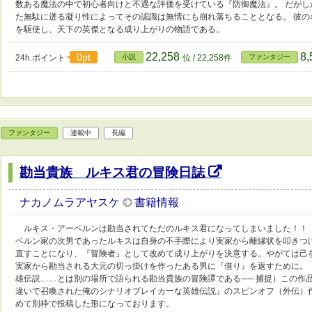
数ある魔法の中で初心者向けと不遇な評価を受けている『防御魔法』。 だが
た無駄に迸る凝り性によってその認識は無情にも崩れ落ちることとなる。 彼の
を駆使し、天下の英傑となる成り上がりの物語である。
22,258
8
0pt
24h.ポイント
小説
位 / 22,258件
ファンタジー
ファンタジー
連載中
長編
勘当貴族 ルキス君の冒険日誌
ナカノムラアヤスケ
書籍情報
ルキス・アーベルンは勘当されてただのルキス君になってしまいました！！
ベルン家の次男であったルキスは自身の不手際により実家から離縁状を叩きつ
直すことになり、『冒険者』として改めて成り上がりを決意する。やがては己
実家から勘当される大元の切っ掛けを作ったある男に『借り』を返すために。
雄伝説……とは別の場所で語られる勘当貴族の冒険譚である── 捕捉）この作
違いで召喚された俺のシナリオブレイカーな英雄伝説』のスピンオフ（外伝）
めて別枠で投稿した形になっております。