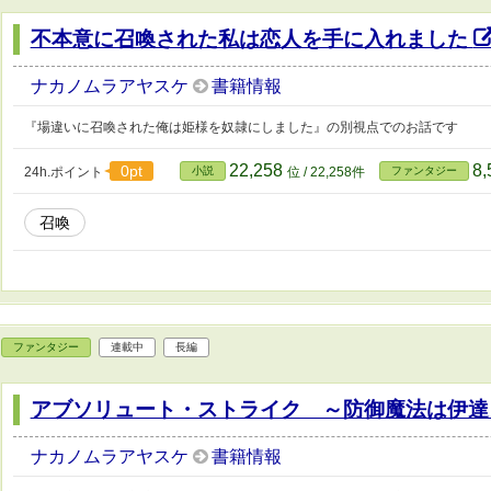
不本意に召喚された私は恋人を手に入れました
ナカノムラアヤスケ
書籍情報
『場違いに召喚された俺は姫様を奴隷にしました』の別視点でのお話です
22,258
8
0pt
24h.ポイント
小説
位 / 22,258件
ファンタジー
召喚
ファンタジー
連載中
長編
アブソリュート・ストライク ～防御魔法は伊
ナカノムラアヤスケ
書籍情報