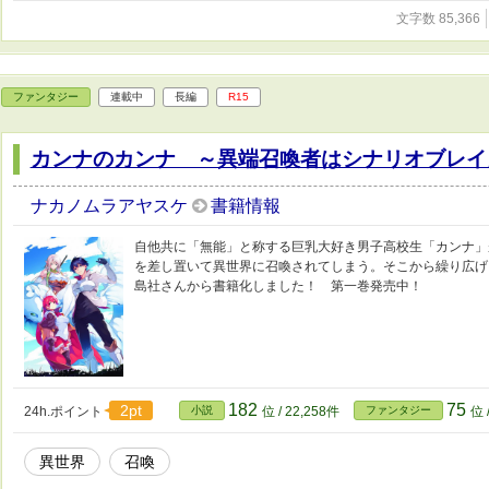
文字数 85,366
ファンタジー
連載中
長編
R15
カンナのカンナ ～異端召喚者はシナリオブレ
ナカノムラアヤスケ
書籍情報
自他共に「無能」と称する巨乳大好き男子高校生「カンナ」
を差し置いて異世界に召喚されてしまう。そこから繰り広げ
島社さんから書籍化しました！ 第一巻発売中！
182
75
2pt
24h.ポイント
小説
位 / 22,258件
ファンタジー
位 
異世界
召喚