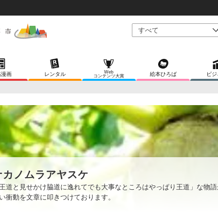
Web
稿漫画
レンタル
絵本ひろば
ビジ
コンテンツ大賞
ナカノムラアヤスケ
王道と見せかけ脇道に逸れてでも大事なところはやっぱり王道」な物語
い衝動を文章に叩きつけております。