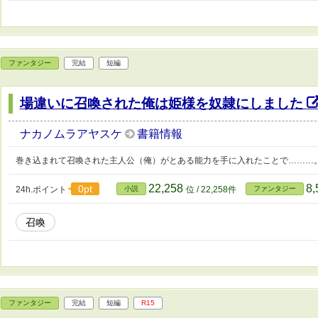
ファンタジー
完結
短編
場違いに召喚された俺は姫様を奴隷にしました
ナカノムラアヤスケ
書籍情報
巻き込まれて召喚された主人公（俺）がとある能力を手に入れたことで………
22,258
8
0pt
24h.ポイント
小説
位 / 22,258件
ファンタジー
召喚
ファンタジー
完結
短編
R15