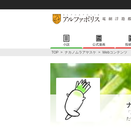
小説
公式漫画
投
TOP
>
ナカノムラアヤスケ
>
Webコンテンツ
「
た