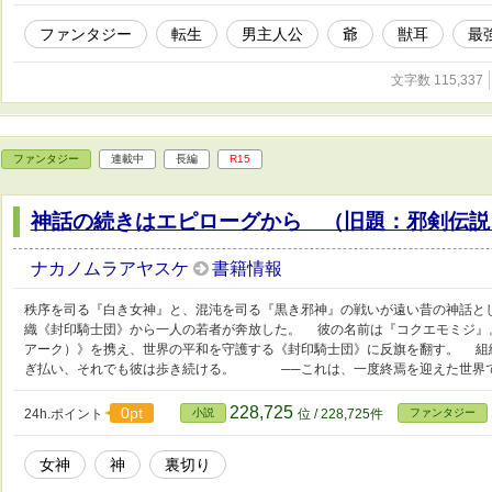
ファンタジー
転生
男主人公
爺
獣耳
最
文字数 115,337
ファンタジー
連載中
長編
R15
神話の続きはエピローグから （旧題：邪剣伝説
ナカノムラアヤスケ
書籍情報
秩序を司る『白き女神』と、混沌を司る『黒き邪神』の戦いが遠い昔の神話と
織《封印騎士団》から一人の若者が奔放した。 彼の名前は『コクエモミジ』
アーク）》を携え、世界の平和を守護する《封印騎士団》に反旗を翻す。 組
ぎ払い、それでも彼は歩き続ける。 ──これは、一度終焉を迎えた世界で
228,725
0pt
24h.ポイント
小説
位 / 228,725件
ファンタジー
女神
神
裏切り