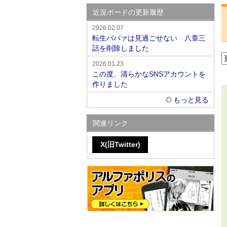
近況ボードの更新履歴
2026.02.07
転生ババァは見過ごせない 八章三
話を削除しました
2026.01.23
この度、清らかなSNSアカウントを
作りました
もっと見る
関連リンク
X(旧Twitter)