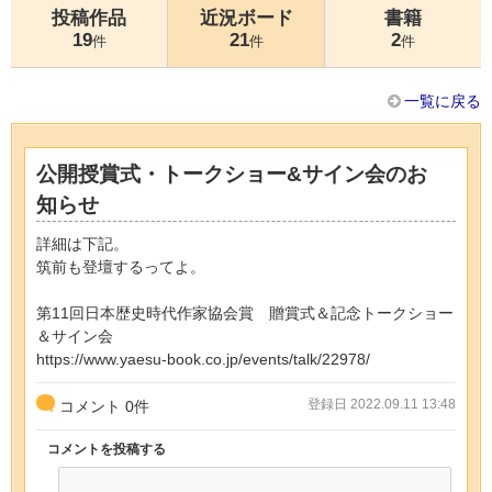
投稿作品
近況ボード
書籍
19
21
2
件
件
件
一覧に戻る
公開授賞式・トークショー&サイン会のお
知らせ
詳細は下記。
筑前も登壇するってよ。
第11回日本歴史時代作家協会賞 贈賞式＆記念トークショー
＆サイン会
https://www.yaesu-book.co.jp/events/talk/22978/
登録日 2022.09.11 13:48
コメント
0
件
コメントを投稿する