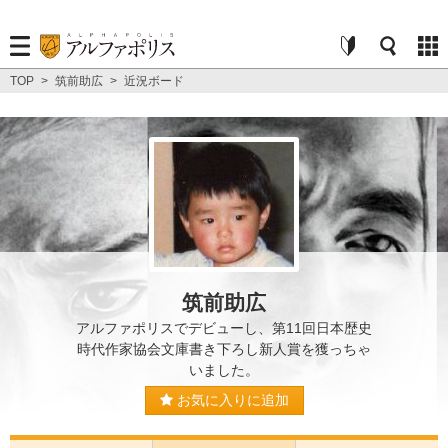
TOP
>
筑前助広
>
近況ボード
筑前助広
アルファポリスでデビューし、第11回日本歴史
時代作家協会文庫書き下ろし新人賞を獲っちゃ
いました。
お気に入りに追加