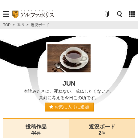
TOP
>
JUN
>
近況ボード
JUN
本読みたさに、死ねない、成仏したくないと、
真剣に考える今日この頃です。
お気に入りに追加
投稿作品
近況ボード
44
2
件
件