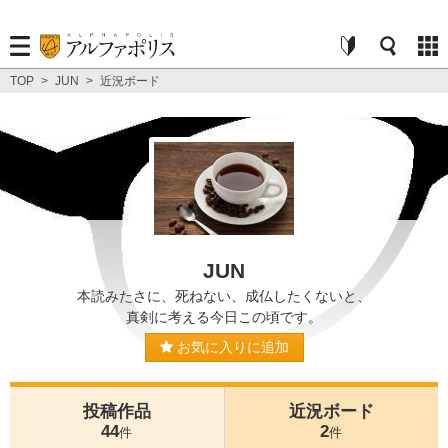
TOP
>
JUN
>
近況ボード
JUN
本読みたさに、死ねない、成仏したくないと、
真剣に考える今日この頃です。
お気に入りに追加
投稿作品
近況ボード
44
2
件
件