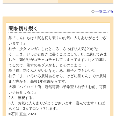
一覧に戻る
闇を切り裂く
晶「こんにちは！闇を切り裂くのお気に入りありがとうござ
います！」
柚子「少女マンガにしたところ、さっぱり人気(？)がな
く……ま、いっかと好きに書くことにして、BLに戻してみま
した」繋がりがゴチャゴチャしてしまってます。けど応募し
てるので、消すのもダメかも、とそのままに…。
晶「俺、功くんとがいいなぁ。あ、柚子とでもいい♡」
柚子「ま、いろいろ展開あるから。けど功星くんまでの展開
まだ先かも」高校1年生編からです。
大和「ハイハイ！俺、断然可愛い子希望！柚子！お前、可愛
い子紹介しろよ」
2人、無視する。
3人、お気に入りありがとうございます！喜んでます！しば
らくは、3人でコント?します。
©️石川 直生 2023.