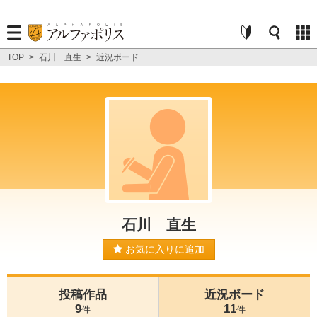
TOP
>
石川 直生
>
近況ボード
石川 直生
お気に入りに追加
投稿作品
近況ボード
9
11
件
件