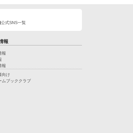
公式SNS一覧
情報
情報
報
情報
様向け
ームブッククラブ