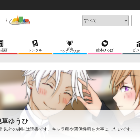
Web
稿漫画
レンタル
絵本ひろば
ビジ
コンテンツ大賞
浅草ゆうひ
作以外の趣味は読書です。キャラ萌や関係性萌を大事にしたいです。