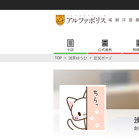
小説
公式漫画
投
TOP
>
浅草ゆうひ
>
近況ボード
創