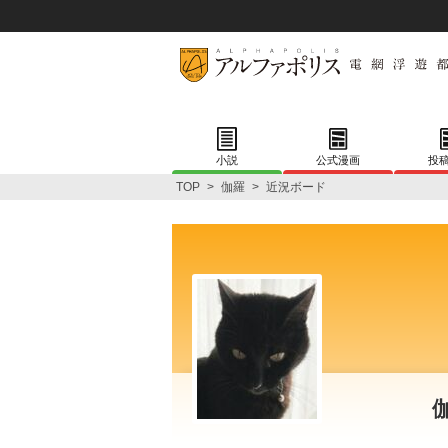
小説
公式漫画
投
TOP
>
伽羅
>
近況ボード