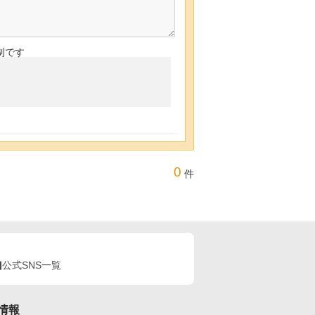
制です
0
件
公式SNS一覧
情報