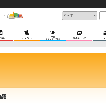
Web
稿漫画
レンタル
絵本ひろば
ビジ
コンテンツ大賞
伽羅