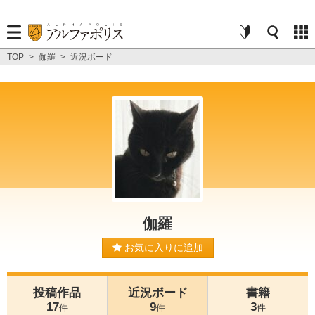
TOP
>
伽羅
>
近況ボード
伽羅
お気に入りに追加
投稿作品
近況ボード
書籍
17
9
3
件
件
件