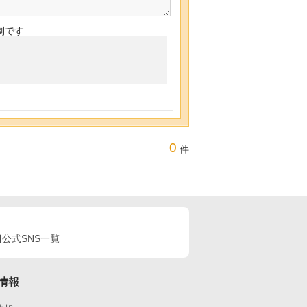
制です
0
件
公式SNS一覧
情報