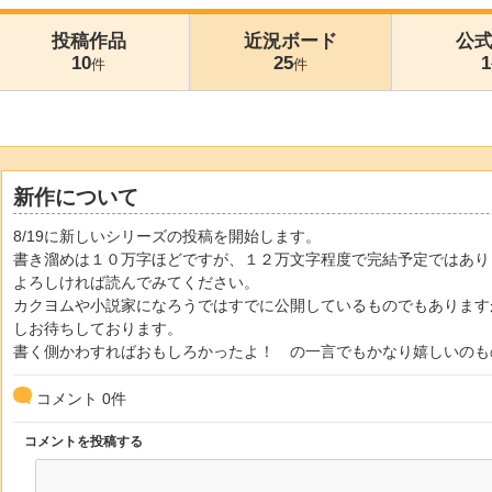
投稿作品
近況ボード
公
10
25
1
件
件
新作について
8/19に新しいシリーズの投稿を開始します。
書き溜めは１０万字ほどですが、１２万文字程度で完結予定ではあり
よろしければ読んでみてください。
カクヨムや小説家になろうではすでに公開しているものでもあります
しお待ちしております。
書く側かわすればおもしろかったよ！ の一言でもかなり嬉しいのも
コメント
0
件
コメントを投稿する