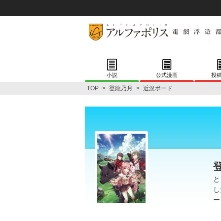
小説
公式漫画
投
TOP
>
登龍乃月
>
近況ボード
と
し
ー