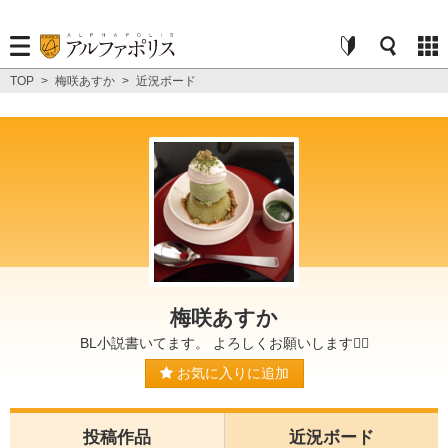
TOP
>
梅咲あすか
>
近況ボード
梅咲あすか
BL小説書いてます。 よろしくお願いします🙇‍♀️
お気に入りに追加
投稿作品
近況ボード