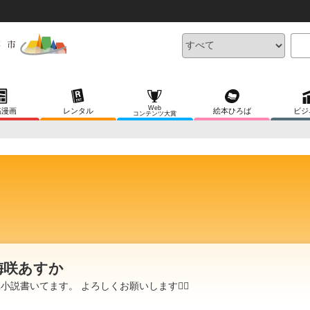
Web
稿漫画
レンタル
絵本ひろば
ビジ
コンテンツ大賞
梅咲あすか
L小説書いてます。 よろしくお願いします🙇‍♀️