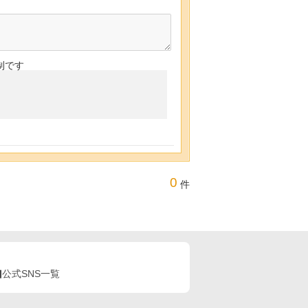
制です
0
件
公式SNS一覧