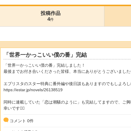
投稿作品
4
件
「世界一かっこいい僕の番」完結
「世界一かっこいい僕の番」完結しました！
最後までお付き合いくださった皆様、本当にありがとうございました
エブリスタのスター特典に番外編や後日談もありますのでもしよろし
https://estar.jp/novels/26138519
同時に連載していた「恋は潮騒のように」も完結してますので、ご興
幸いです🙇‍♀️
コメント
0
件