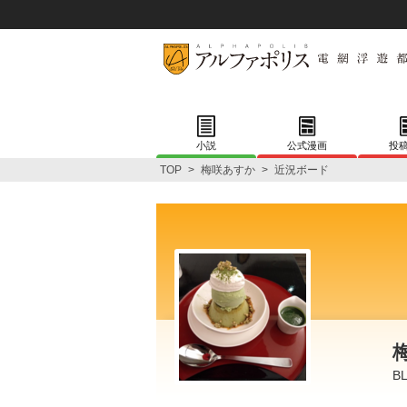
小説
公式漫画
投
TOP
>
梅咲あすか
>
近況ボード
B