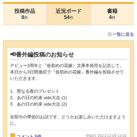
投稿作品
近況ボード
書籍
8
54
4
件
件
件
一覧に戻る
📢番外編投稿のお知らせ
デビュー3周年と『仮初めの花嫁』文庫本発売を記念して、
本日から3日間連続で『仮初めの花嫁』番外編を投稿させて
いただきます。
1、聖なる夜のプレゼント
2、あの日の約束 side大志 (1)
3、あの日の約束 side大志 (2)
全部今の季節のお話です。どうかお楽しみいただけますよう
に。
登録日 2023.12.04 12:02
コメント
5件