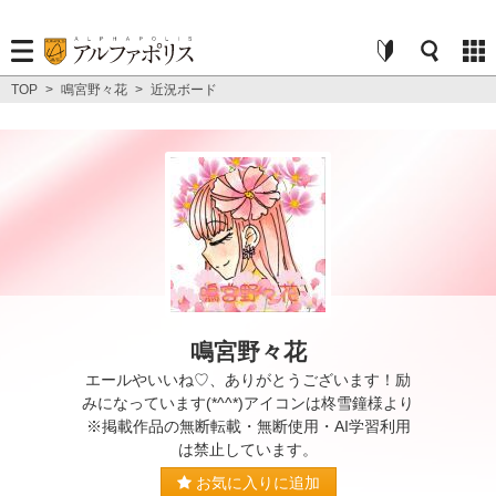
TOP
>
鳴宮野々花
>
近況ボード
鳴宮野々花
エールやいいね♡、ありがとうございます！励
みになっています(*^^*)アイコンは柊雪鐘様より
※掲載作品の無断転載・無断使用・AI学習利用
は禁止しています。
お気に入りに追加