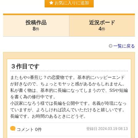
お気に入りに追加
投稿作品
近況ボード
8
4
件
件
一覧に戻る
３作目です
またもや○番煎じ？の恋愛物です。基本的にハッピーエンド
が好きなので、ちょっとモヤッと感があるかもしれません。
私が書く物は、基本的に長編になってしまうので、SSや短編
を書く為の修行中です。
小説家になろう様では長編を公開中です。名義が玲琉になっ
ていますが、よろしければ読んでいただけると嬉しいです。
長編です。お時間のあるときにどうぞ。
登録日 2024.03.19 08:13
コメント
0
件