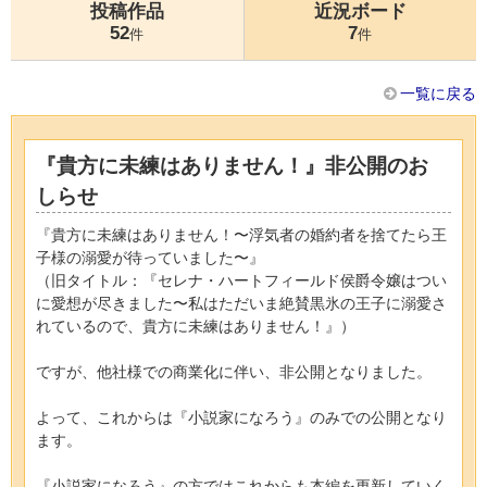
投稿作品
近況ボード
52
7
件
件
一覧に戻る
『貴方に未練はありません！』非公開のお
しらせ
『貴方に未練はありません！〜浮気者の婚約者を捨てたら王
子様の溺愛が待っていました〜』
（旧タイトル：『セレナ・ハートフィールド侯爵令嬢はつい
に愛想が尽きました〜私はただいま絶賛黒氷の王子に溺愛さ
れているので、貴方に未練はありません！』）
ですが、他社様での商業化に伴い、非公開となりました。
よって、これからは『小説家になろう』のみでの公開となり
ます。
『小説家になろう』の方ではこれからも本編を更新していく