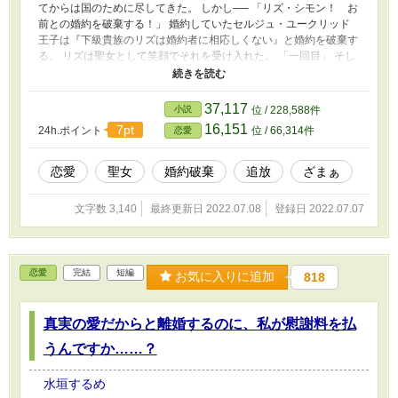
てからは国のために尽してきた。 しかし── 「リズ・シモン！ お
前との婚約を破棄する！」 婚約していたセルジュ・ユークリッド
王子は『下級貴族のリズは婚約者に相応しくない』と婚約を破棄す
る。 リズは聖女として笑顔でそれを受け入れた。 「一回目」 そし
て次に、国王はリズを聖女の座から下ろし、聖女へ別の人物を据
え、変わらずリズを酷使しようとした。王族が聖女の力を得るため
だった。 しかし、リズは国を守れるなら構わない、とそれを笑顔
37,117
小説
位 / 228,588件
で了承した。 「二回目」 最後に国王は数年前に亡くなったリズの
16,151
7pt
24h.ポイント
位 / 66,314件
恋愛
両親は自分が聖女の力を得るために殺したのだと説明し、リズを冤
罪にかけ処刑しようとした。 「三回目」 度重なる裏切りに対して
リズはついに愛想を尽かした。 そしてリズはユークリッド王国を
恋愛
聖女
婚約破棄
追放
ざまぁ
出ていった。 すると王国では異変が次々と生じるようにな
り……？ 国王は知る。 なぜリズが聖女の座についていたのか。 そ
文字数 3,140
最終更新日 2022.07.08
登録日 2022.07.07
して聖女がユークリッド王国にとってどれほど大切な存在だったか
を。 しかし時すでに遅し。 国が滅亡の危機に瀕しても、リズは隣
国で聖女として暮らしているので、もう戻らない。 「聖女の笑顔
も三度までです」
恋愛
完結
短編
お気に入りに追加
818
真実の愛だからと離婚するのに、私が慰謝料を払
うんですか……？
水垣するめ