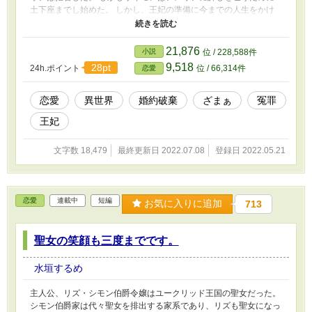
土下座までし始めた。 しかし、王妃の準備に今までの人生をかけ
ていたアメリアは婚約破棄を受け入れられなかった。 全てを捧げ
てきた物を何の努力もしていない人間に盗まれるのは、我慢ならな
いのは当然だ。 だが、それを見ていた周囲の人物はアメリアへと
21,876
小説
位 / 228,588件
物を投げ、罵声を浴びせ始めた。 「なぜそんな事が言えるん
9,518
28pt
24h.ポイント
位 / 66,314件
恋愛
だ！」 「このクズが！」 それを利用し、サイモンはアメリアを悪
者へと無自覚に仕立て上げる。 誹謗中傷。 肉体的な暴力。 全ての
悪意がアメリアへ向いていく。 サイモンは悪気もなく一緒になっ
恋愛
異世界
婚約破棄
ざまぁ
冤罪
てアメリアを責め立てる。 なぜ今まで頑張ってきた私が真実の愛
王妃
を邪魔する悪者になるのですか？
文字数 18,479
最終更新日 2022.07.08
登録日 2022.05.21
恋愛
連載中
短編
お気に入りに追加
713
聖女の笑顔も三度までです。
水垣するめ
主人公、リズ・シモン伯爵令嬢はユークリッド王国の聖女だった。
シモン伯爵家は代々聖女を排出する家系であり、リズも聖女になっ