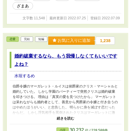
ざまあ
文字数 11,548
最終更新日 2022.07.25
登録日 2022.07.09
恋愛
完結
短編
お気に入りに追加
1,238
婚約破棄するなら、もう我慢しなくてもいいです
よね？
水垣するめ
伯爵令嬢のマーガレット・ルイスは侯爵家のクリス・マーシャルと
婚約していた。 しかし学園のパーティーで突然クリスは婚約破棄
を叩きつける。 理由は「真実の愛を見つけたから」 マーガレット
は呆れながらも婚約者として、善意から男爵家の令嬢と付き合うの
はやめたほうがいい、と忠告した。 明らかに身を滅ぼす恋だった
からだ。 しかし浮気相手を罵倒されたクリスはマーガレットに激
高した。 マーガレットの頬を叩きつけ、激しい罵倒を浴びせる。
善意を悪意で返され、マーガレットはついにクリスに愛想を尽か
す。 婚約者として今まで我慢してきたので、もう我慢しなくても
30,232
小説
位 / 228,588件