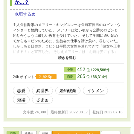
か…？
水垣するめ
主人公伯爵家のメアリー・キングスレーは公爵家長男のロビン・ウ
ィンターと婚約していた。 メアリーは幼い頃から公爵のロビンと
釣り合うように厳しい教育を受けていた。 そして学園に通い始め
てからもロビンのために、生徒会の仕事を請け負い、尽していた。
しかしある日突然、ロビンは平民の女性を連れてきて「彼女を正妻
にする！」と宣言した。 そしえメアリーには「お前は妾にする」
と言ってきて…。 メアリーはロビンに失望し、婚約破棄をする。
婚約破棄は面子に関わるとロビンは引き留めようとしたが、メアリ
ーは婚約破棄を押し通す。 そしてその後、ロビンのメアリーに対
452
小説
位 / 228,588件
する仕打ちを知った王子や、周囲の貴族はロビンを責め始める…。
265
2,586pt
24h.ポイント
位 / 66,314件
恋愛
※小説家になろうでも掲載しています。
恋愛
異世界
婚約破棄
イケメン
短編
ざまぁ
文字数 24,380
最終更新日 2022.08.17
登録日 2022.07.18
恋愛
連載中
短編