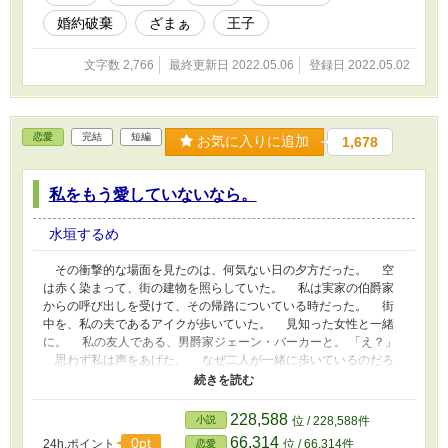
法を習い始めた、十二歳の頃だった。 私は魔法が全く使えなか
婚約破棄
ざまぁ
王子
ったのだ。 どの属性にも適正は無く、唯一使えたのは治癒魔法
だけ。 両親は「魔法は使えるまで一年はかかる」と励ましてく
れたが、治癒魔法だけしか使えずニ年が過ぎた頃から、両親の態度
文字数 2,766
最終更新日 2022.05.06
登録日 2022.05.02
が変化し始めた。 そしてジャンに「無能とは婚約できない」と
婚約を破棄されたことから、両親にも完全に見捨てられ、家から追
い出されることとなる。 しかし私には治癒魔法の才能があった
ようで……？
恋愛
完結
短編
お気に入りに追加
1,678
私をもう愛していないなら。
水垣するめ
その衝撃的な場面を見たのは、何気ない日の夕方だった。 空
は赤く染まって、街の建物を照らしていた。 私は実家の伯爵家
からの呼び出しを受けて、その帰路についている時だった。 街
中を、私の夫であるアイクが歩いていた。 見知った女性と一緒
に。 私の友人である、男爵家ジェーン・バーカーと。 「え？」
思わず私は声をあげた。 なぜ二人が一緒に歩いているのだろ
う。 二人に接点は無いはずだ。 会ったのだって、私がジェー
ンをお茶会で家に呼んだ時に、一度顔を合わせただけだ。 それ
が、何故？ ジェーンと歩くアイクは、どこかいつもよりも楽し
228,588
小説
位 / 228,588件
げな表情を浮かべてながら、ジェーンと言葉を交わしていた。
66,314
0pt
24h.ポイント
位 / 66,314件
恋愛