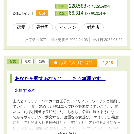
長ということもあり、比較的安全な後方に置かれているらしい。
228,588
小説
位 / 228,588件
そんな私の愛する婚約者からは、毎日手紙が届く。
66,314
0pt
24h.ポイント
位 / 66,314件
恋愛
恋愛
異世界
イケメン
婚約者
文字数 4,677
最終更新日 2022.04.03
登録日 2022.03.29
恋愛
完結
短編
お気に入りに追加
2,225
あなたを愛するなんて……もう無理です。
水垣するめ
主人公エミリア・パーカーは王子のウィリアム・ワトソンと婚約し
ていた。 当初、婚約した時は二人で国を将来支えていこう、と誓
いあったほど関係は良好だった。 しかし、学園に通うようになっ
てからウィリアムは豹変する。 度重なる女遊び。 エミリアが幾度
注意しても聞き入れる様子はなく、逆にエミリアを侮るようになっ
た。 そして、金遣いが荒くなったウィリアムはついにエミリアの
私物に手を付けるようになった。 勝手に鞄の中を漁っては金品を