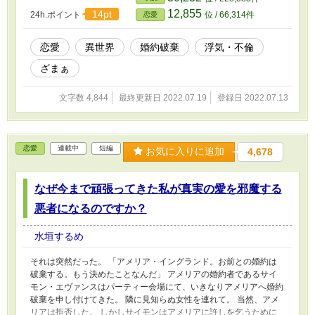
いいですよね？
12,855
14pt
24h.ポイント
位 / 66,314件
恋愛
恋愛
異世界
婚約破棄
浮気・不倫
ざまぁ
文字数 4,844
最終更新日 2022.07.19
登録日 2022.07.13
恋愛
連載中
短編
お気に入りに追加
4,678
なぜ今まで頑張ってきた私が真実の愛を邪魔する
悪者になるのですか？
水垣するめ
それは突然だった。 「アメリア・イングランド。お前との婚約は
破棄する。もう決めたことなんだ」 アメリアの婚約者であるサイ
モン・エヴァンスはパーティー会場にて、いきなりアメリアへ婚約
破棄を申し付けてきた。 隣に見知らぬ女性を連れて。 当然、アメ
リアは拒否した。 しかしサイモンはアメリアに許しを乞うために