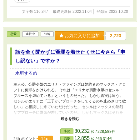
文字数 116,347
最終更新日 2022.11.04
登録日 2022.10.20
恋愛
連載中
短編
お気に入りに追加
2,723
話を全く聞かずに冤罪を着せたくせに今さら「申
し訳ない」ですか？
水垣するめ
主人公、公爵令嬢のエリナ・ファインズは婚約者のマックス・クロ
フトに冤罪をかけられる。 それは『エリナが男爵令嬢のセシル・
ブルースを虐めている』というものだった。 しかし真実は違う。
セシルがエリナに『王子がアプローチをしてくるのを止めさせて欲
しい』と相談しに来ていただけだった。 セシルはマックスの熱烈
なアプローチに嫌気が差していたのだ。 しかしマックスはそれを
エリナがセシルを自分から遠ざけようとしているのだと勘違いし
た。 マックスはエリナを糾弾する。 そして人格まで罵倒し始め
た。 「勘違いで冤罪を着せたくせに今さら申し訳ない、です
30,232
小説
位 / 228,588件
か？ もう遅いです」
12,855
14pt
24h.ポイント
位 / 66,314件
恋愛