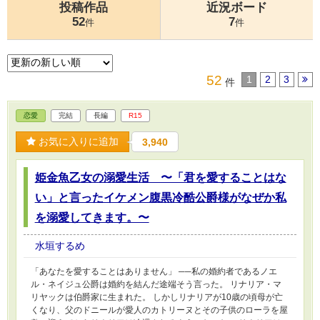
投稿作品
近況ボード
52
7
件
件
52
1
2
3
件
恋愛
完結
長編
R15
お気に入りに追加
3,940
姫金魚乙女の溺愛生活 〜「君を愛することはな
い」と言ったイケメン腹黒冷酷公爵様がなぜか私
を溺愛してきます。〜
水垣するめ
「あなたを愛することはありません」 ──私の婚約者であるノエ
ル・ネイジュ公爵は婚約を結んだ途端そう言った。 リナリア・マ
リヤックは伯爵家に生まれた。 しかしリナリアが10歳の頃母が亡
くなり、父のドニールが愛人のカトリーヌとその子供のローラを屋