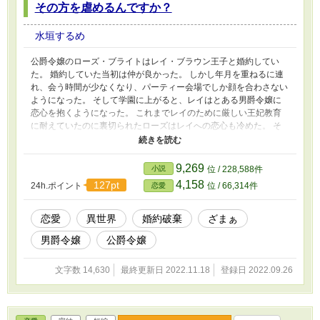
その方を虐めるんですか？
水垣するめ
公爵令嬢のローズ・ブライトはレイ・ブラウン王子と婚約してい
た。 婚約していた当初は仲が良かった。 しかし年月を重ねるに連
れ、会う時間が少なくなり、パーティー会場でしか顔を合わさない
ようになった。 そして学園に上がると、レイはとある男爵令嬢に
恋心を抱くようになった。 これまでレイのために厳しい王妃教育
に耐えていたのに裏切られたローズはレイへの恋心も冷めた。 そ
して留学を決意する。 しかし帰ってきた瞬間、レイはローズに婚
約破棄を叩きつけた。 「ローズ・ブライト！ ナタリーを虐めた
罪でお前との婚約を破棄する！」 えっと、先日まで留学していた
9,269
小説
位 / 228,588件
のに、どうやってその方を虐めるんですか？
4,158
127pt
24h.ポイント
位 / 66,314件
恋愛
恋愛
異世界
婚約破棄
ざまぁ
男爵令嬢
公爵令嬢
文字数 14,630
最終更新日 2022.11.18
登録日 2022.09.26