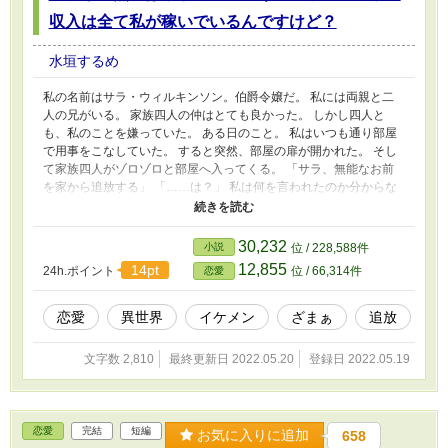
収入は全て私が稼いでいるんですけど？
水垣するめ
私の名前はサラ・ウィルキンソン。伯爵令嬢だ。 私には両親と二
人の兄がいる。 家族四人の仲はとても良かった。 しかし四人と
も、私のことを嫌っていた。 ある日のこと。 私はいつも通り部屋
で用事をこなしていた。 すると突然、部屋の扉が開かれた。 そし
て家族四人がゾロゾロと部屋へ入ってくる。 「サラ、無能なお前
を家から追放する」 「……は？」 私は何を言われたのか分からな
かった。 何故私が追放されなければならないのだろう。 「お前の
ような穀潰しは家に置くだけでも気分が悪くなるからな。害虫駆除
だ、さっさと出ていけ」 「……本当にいいんですね？」 私はた
30,232
小説
位 / 228,588件
め息を吐きながら確認した。 「もちろん。お前なんかいても邪魔
12,855
14pt
24h.ポイント
位 / 66,314件
恋愛
なだけだからな」 ジェームズがその太った腹をさすりながら答
える。 私はそこで、完全にこの家族を見捨てることにした。 「そ
うですか。それでは私は失礼します」 私は椅子から立ち上がり、
恋愛
異世界
イケメン
ざまぁ
追放
颯爽と部屋から出ていった。 四人はあっさりとしたその様子に唖
然としていた。 もしかして私が醜く「追い出さないで！」と懇願
文字数 2,810
最終更新日 2022.05.20
登録日 2022.05.19
すると思ったのだろうか。 まさか。 そんなことをする訳がない。
なぜなら。 私はこの家の財産。 当主の座。 土地。 商会。 その全
てを所有しているからだ。 「私を追い出すなら、覚悟しておいて
くださいね？」
恋愛
完結
短編
お気に入りに追加
658