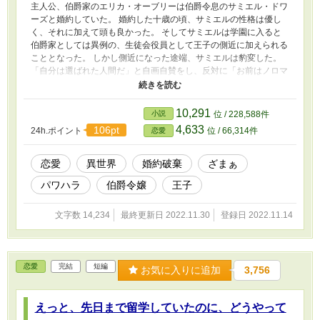
主人公、伯爵家のエリカ・オーブリーは伯爵令息のサミエル・ドワ
ーズと婚約していた。 婚約した十歳の頃、サミエルの性格は優し
く、それに加えて頭も良かった。 そしてサミエルは学園に入ると
伯爵家としては異例の、生徒会役員として王子の側近に加えられる
こととなった。 しかし側近になった途端、サミエルは豹変した。
「自分は選ばれた人間だ」と自画自賛をし、反対に「お前はノロマ
だ」とエリカを馬鹿にした。 日に日にサミエルの暴挙はヒートア
ップしていき、ついには生徒会の仕事を全て主人公に任せるように
なった。 当然、エリカは最初は断った。 しかしサミエルの評判が
10,291
小説
位 / 228,588件
悪くなるとエリカのオーブリー家まで被害を被るので我慢して仕事
4,633
106pt
24h.ポイント
位 / 66,314件
恋愛
をするしか無かった。 エリカはずっとサミエルの仕打ちに耐え続
けた。 だが、ある日サミエルはエリカに婚約破棄を突きつける。
婚約破棄を突きつけられたエリカは完全にサミエルを見放すことに
恋愛
異世界
婚約破棄
ざまぁ
し、サミエルの仕事も全て手伝わないことにした。 そしえエリカ
パワハラ
伯爵令嬢
王子
に完全に仕事を任せきっていたサミエルは破滅の道を歩んでいくこ
とになる……。
文字数 14,234
最終更新日 2022.11.30
登録日 2022.11.14
恋愛
完結
短編
お気に入りに追加
3,756
えっと、先日まで留学していたのに、どうやって