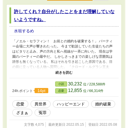
許してくれ？自分がしたことをまだ理解していな
いようですね。
水垣するめ
「ノエル・セラフィン！ お前との婚約を破棄する！」 パーティ
ー会場に大声が響きわたった。 今まで歓談していた生徒たちの声
はピタリと止み、声の方向と私へ視線が一斉に向いた。 現在は学
園のパーティーの最中だ。 しかしさっきまでの楽しげな雰囲気は
跡形も無くなっている。 私はそれを引き起こした原因である、目
の前に立っている人物へ質問した。 「クロード・ルグラン王太
子、一体これはどういうことですか……？」 目の前の人物は王太
子だった。 そして、私はその王太子と婚約している公爵令嬢だ。
クロードは眦を吊り上げ、私を罵倒した。 「どうもこうもあるか
30,232
小説
位 / 228,588件
この売女が！ 貴様！ 俺という婚約者がいながら不貞をはたらい
12,855
14pt
24h.ポイント
位 / 66,314件
恋愛
ていただろう！」 クロードは口からつばを飛ばし私を怒鳴りつけ
る。 もちろん冤罪だ。 私が不貞をはたらいていたことなどない。
しかしクロードは平民の男を連れてきて、浮気していたと嘘の証言
恋愛
異世界
ハッピーエンド
婚約破棄
をさせた。 そしてクロードは言った。 「今、ここで靴を舐めろ。
ざまぁ
冤罪
そうしたら不貞のことは許してやる」
文字数 4,075
最終更新日 2022.05.15
登録日 2022.05.08