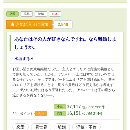
恋愛
完結
短編
R15
お気に入りに追加
2,848
あなたはその人が好きなんですね。なら離婚しま
しょうか。
水垣するめ
お互い望まぬ政略結婚だった。 主人公エミリアは貴族の義務とし
て割り切っていた。 しかし、アルバート王にはすでに想いを寄せ
る女性がいた。 そしてアルバートはエミリアを虐げ始めた。 無実
のエミリアを虐げることを、周りの貴族はどう捉えるかは考えず
に。 気づいた時にはもう手遅れだった。 アルバートは王の座から
退かざるを得なくなり──。
37,117
小説
位 / 228,588件
16,151
7pt
24h.ポイント
位 / 66,314件
恋愛
恋愛
異世界
離婚
浮気・不倫