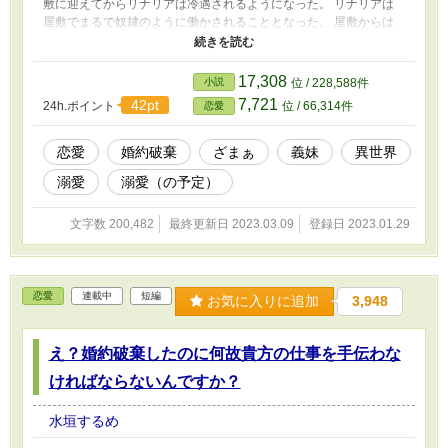
敷に迎えてからリナリアは冷遇されるようになった。 リナリアは
屋敷でまるで奴隷のように働かされることとなった。 屋敷からは
追い出され、屋敷の外に建っているボロボロの小屋で生活をさせら
れ、食事は1日に1度だけだった。 しかしリナリアはそれに耐え続
け、7年が経った。 ある日マリヤック家に対して婚約の打診が来
17,308
小説
位 / 228,588件
た。 それはネイジュ公爵家からのものだった。 しかしネイジュ公
7,721
42pt
24h.ポイント
位 / 66,314件
恋愛
爵家には一番最初に婚約した女性を必ず婚約破棄する、という習慣
があり一番最初の婚約者は『生贄』と呼ばれていた。 当然ローラ
は嫌がり、リナリアを代わりに婚約させる。 そしてリナリアは見
恋愛
婚約破棄
ざまぁ
義妹
異世界
た目だけは美しい公爵の元へと行くことになる。 名前はノエル・
溺愛
溺愛（の予定）
ネイジュ。金髪碧眼の美しい青年だった。 公爵は「あなたのこと
を愛することはありません」と宣言するのだが、リナリアと接して
いるうちに徐々に溺愛されるようになり……？ ※「小説家になろ
文字数 200,482
最終更新日 2023.03.09
登録日 2023.01.29
う」でも掲載しています。
恋愛
連載中
短編
お気に入りに追加
3,948
え？婚約破棄したのに何故貴方の仕事を手伝わな
ければならないんですか？
水垣するめ