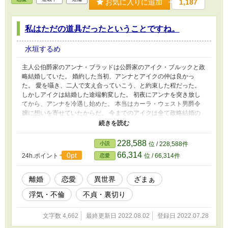
お気に入りに追加
1,187
私はただの道具だったということですね。
水垣するめ
主人公伯爵家のアンナ・ブラッドは公爵家のアイク・ブルックと政
略結婚していた。 婚約した当初、アンナとアイクの仲は良かっ
た。 愛を囁き、二人で支え合っていこう、と約束した程だった。
しかしアイクは結婚した途端豹変した。 初夜にアンナを突き放し
てから、アンナを冷遇し始めた。 本当はカーラ・ウェスト男爵令
嬢に想いを寄せていたからだ。 今までのアイクは全て政略結婚の
ための演技だった。 妻ではなく、ただの政略結婚の道具として扱
われる毎日。 アンナはついにアイクと離婚する決意をする。
228,588
小説
位 / 228,588件
66,314
0pt
24h.ポイント
位 / 66,314件
恋愛
離婚
恋愛
異世界
ざまぁ
浮気・不倫
不貞・裏切り
文字数 4,662
最終更新日 2022.08.02
登録日 2022.07.28