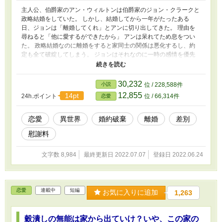
主人公、伯爵家のアン・ウィルトンは伯爵家のジョン・クラークと
政略結婚をしていた。 しかし、結婚してから一年がたったある
日、ジョンは「離婚してくれ」とアンに切り出してきた。 理由を
尋ねると「他に愛するができたから」 アンは呆れてため息をつい
た。 政略結婚なのに離婚をすると家同士の関係は悪化するし、約
定も全て破綻してしまう。 ジョンはそれなのに一時の感情を優先
し、アンへ離婚を迫った。 アンは呆れて「もういいか」とジョン
との離婚を承諾する。 結婚生活を続けてもこれ以上ジョンと上手
くやっていけないと思ったからだ。 「本当はありがとう、ア
30,232
小説
位 / 228,588件
ン！」 「いえ、あなたたちの幸福をお祈りしています」 ジョンは
12,855
14pt
24h.ポイント
位 / 66,314件
恋愛
飛び上がるほどに喜び、アンは作り笑いでそれに対応した。 「で
は、私はもう行きますので」 しかしアンが部屋から出ていこうと
したその時、 「ああ、慰謝料は後で請求するよ」 とジョンが言っ
恋愛
異世界
婚約破棄
離婚
差別
てきた。 アンは理解できなかった。 アンが慰謝料を払う？意味が
慰謝料
わからない。 離婚を切り出したのはジョンだ。 「わ、私が慰謝料
を払うんですか？」 するとジョンは当然のように頷いた。 「あ
あ、そうだ。だって君は女だろう？ 慰謝料を払うのは当然じゃな
文字数 8,984
最終更新日 2022.07.07
登録日 2022.06.24
いか」 ジョンは慰謝料を貰えると錯覚していた。 加えてジョンは
アンの持つ資産や屋敷までも相続できると考えていることが分かっ
た。 離婚を突きつけられたうえにあまりにも虚仮にされて、アン
はジョンへ復讐することを決意する……。
恋愛
連載中
短編
お気に入りに追加
1,263
穀潰しの無能は家から出ていけ？いや、この家の