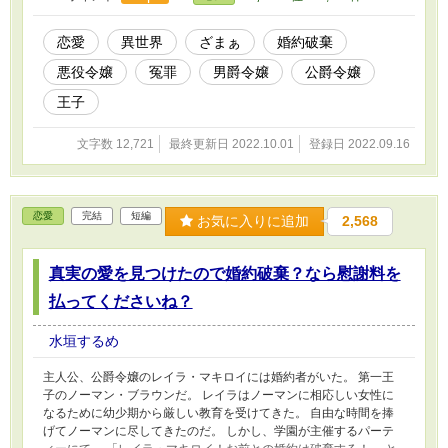
恋愛
異世界
ざまぁ
婚約破棄
悪役令嬢
冤罪
男爵令嬢
公爵令嬢
王子
文字数 12,721
最終更新日 2022.10.01
登録日 2022.09.16
恋愛
完結
短編
お気に入りに追加
2,568
真実の愛を見つけたので婚約破棄？なら慰謝料を
払ってくださいね？
水垣するめ
主人公、公爵令嬢のレイラ・マキロイには婚約者がいた。 第一王
子のノーマン・ブラウンだ。 レイラはノーマンに相応しい女性に
なるために幼少期から厳しい教育を受けてきた。 自由な時間を捧
げてノーマンに尽してきたのだ。 しかし、学園が主催するパーテ