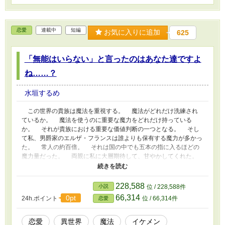
恋愛
連載中
短編
お気に入りに追加
625
「無能はいらない」と言ったのはあなた達ですよ
ね……？
水垣するめ
この世界の貴族は魔法を重視する。 魔法がどれだけ洗練され
ているか。 魔法を使うのに重要な魔力をどれだけ持っている
か。 それが貴族における重要な価値判断の一つとなる。 そし
て私、男爵家のエルザ・フランスは誰よりも保有する魔力が多かっ
た。 常人の約百倍。 それは国の中でも五本の指に入るほどの
魔力量だった。 両親に私に大層期待して、甘やかしてくれた。
あれが欲しい、と言えば何でも買ってくれた程だ。 そしてそ
の魔力量の多さは、フランス男爵家に大きな幸運をもたらした。
公爵家から縁談が来たのだ。 両親は即刻頷き、私は公爵家の
228,588
小説
位 / 228,588件
ジャン・ブルボンと婚約することになった。 両親は喜んだ。
66,314
0pt
24h.ポイント
位 / 66,314件
恋愛
これで公爵家とのパイプができて、かつ上流貴族にもなることがで
きる、と。 私は誇らしかった。 自分がこれほどまでに両親の
役に立っていることが。 そんな幸せの歯車が狂ったのは私が魔
恋愛
異世界
魔法
イケメン