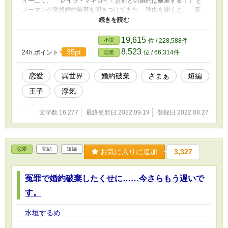
ィーにて、 「レイラ・マキロイ！お前との婚約は破棄する！」 と
ノーマンが突然婚約破棄を叩きつけてきた。 理由を聞くと、「真
実の愛を見つけたから」だった。 ノーマンは真実の愛の愛のため
に、レイラのことを使い捨てるように婚約破棄したのだった。 レ
イラ自身には何も非はないのに公衆の面前で婚約破棄を叩きつけら
19,615
小説
位 / 228,588件
れ、貶められ、見世物にされたレイラは、ノーマンに復讐を誓う。
8,523
35pt
24h.ポイント
位 / 66,314件
恋愛
「なるほど。真実の愛を見つけたから婚約破棄ですか。なら、慰謝
料は払ってくださいね？」
恋愛
異世界
婚約破棄
ざまぁ
短編
王子
浮気
文字数 16,277
最終更新日 2022.09.19
登録日 2022.08.27
恋愛
完結
短編
お気に入りに追加
3,327
冤罪で婚約破棄したくせに……今さらもう遅いで
す。
水垣するめ