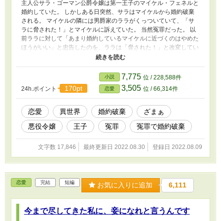
主人公サラ・ゴーマン公爵令嬢は第一王子のマイケル・フェネルと
婚約していた。 しかしある日突然、サラはマイケルから婚約破棄
される。 マイケルの隣には男爵家のララがくっついていて、「サ
ラに脅された！」とマイケルに訴えていた。 当然冤罪だった。 以
前ララに対して「あまり婚約しているマイケルに近づくのはやめた
ほうがいい」と忠告したのを、ララは「脅された！」と改変してい
た。 証拠は無い。 しかしマイケルはララの言葉を信じた。 マイケ
ルは学園でサラを罪人として晒しあげる。 そしてサラの言い分を
聞かずに一方的に婚約破棄を宣言した。 もちろん、ララの言い分
7,775
小説
位 / 228,588件
は全て嘘だったため、後に冤罪が発覚することになりマイケルは周
3,505
170pt
24h.ポイント
位 / 66,314件
恋愛
囲から非難される……。
恋愛
異世界
婚約破棄
ざまぁ
悪役令嬢
王子
冤罪
冤罪で婚約破棄
文字数 17,846
最終更新日 2022.08.30
登録日 2022.08.09
恋愛
完結
短編
お気に入りに追加
6,111
今まで尽してきた私に、妾になれと言うんです