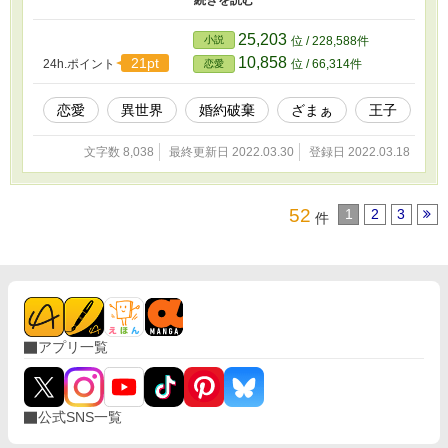
持ち出し、自分の物にしていた。 そしてついにウィリアムはエミ
リアの大切なものを盗み出した。 エミリアがウィリアムを激しく
25,203
小説
位 / 228,588件
非難すると、ウィリアムは逆ギレをしてエミリアに暴力を振るっ
10,858
21pt
24h.ポイント
位 / 66,314件
恋愛
た。 エミリアはついにウィリアムに愛想を尽かし、婚約の解消を
国王へ申し出る。 するとウィリアムを取り巻く状況はどんどんと
変わっていき……？
恋愛
異世界
婚約破棄
ざまぁ
王子
文字数 8,038
最終更新日 2022.03.30
登録日 2022.03.18
52
1
2
3
件
アプリ一覧
公式SNS一覧