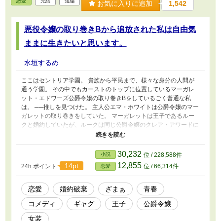
恋愛
完結
短編
お気に入りに追加
1,542
悪役令嬢の取り巻きBから追放された私は自由気
ままに生きたいと思います。
水垣するめ
ここはセントリア学園。 貴族から平民まで、様々な身分の人間が
通う学園。 その中でもカーストのトップに位置しているマーガレ
ット・エドワーズ公爵令嬢の取り巻きBをしているごく普通な私
は。 ──推しを見つけた。 主人公エマ・ホワイトは公爵令嬢のマー
ガレットの取り巻きをしていた。 マーガレットは王子であるルー
クと婚約していたが、ルークは同じ公爵令嬢のクレア・アワードに
好意を寄せていた。 エマはマーガレットの取り巻きとして暮らす
毎日を送っていた。 しかしある日、マーガレットの恋敵であるク
レアの秘密を知ってしまう。 それは『美少女として知られるクレ
30,232
小説
位 / 228,588件
アが実は女装した男性である』というものだった。 秘密を知られ
12,855
14pt
24h.ポイント
位 / 66,314件
恋愛
たクレアはエマと共に行動するようになり…？ ※「小説家になろ
う」でも先行掲載しています。
恋愛
婚約破棄
ざまぁ
青春
コメディ
ギャグ
王子
公爵令嬢
女装