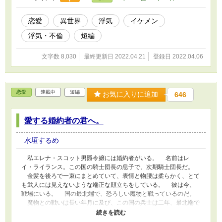
結婚してから一年経って、次第に見なくなった顔だ。 私の胸の
内に不安が湧いてくる。 （駄目よ。簡単に夫を疑うなんて。きっ
と二人はいつの間にか友人になっただけ──） その瞬間。 二人
恋愛
異世界
浮気
イケメン
は手を繋いで。 キスをした。 「──」 言葉にならない声が漏
浮気・不倫
短編
れた。 胸の中の不安は確かな形となって、目の前に現れた。
──アイクは浮気していた。
文字数 8,030
最終更新日 2022.04.21
登録日 2022.04.06
恋愛
連載中
短編
お気に入りに追加
646
愛する婚約者の君へ。
水垣するめ
私エレナ・スコット男爵令嬢には婚約者がいる。 名前はレ
イ・ライランス。この国の騎士団長の息子で、次期騎士団長だ。
金髪を後ろで一束にまとめていて、表情と物腰は柔らかく、とて
も武人には見えないような端正な顔立ちをしている。 彼は今、
戦場にいる。 国の最北端で、恐ろしい魔物と戦っているのだ。
魔物との戦いは長い年月に及び、この国の兵士は二年、最北端で
魔物と戦う義務がある。 レイは今、その義務を果たしていると
ころだ。 婚約者としては心配なことこの上ないが、次期騎士団