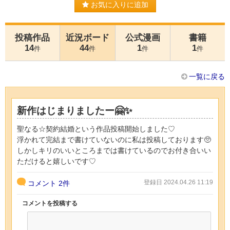
お気に入りに追加
投稿作品
近況ボード
公式漫画
書籍
14
44
1
1
件
件
件
件
一覧に戻る
新作はじまりましたー🤗✨
聖なる☆契約結婚という作品投稿開始しました♡
浮かれて完結まで書けていないのに私は投稿しております🥺
しかしキリのいいところまでは書けているのでお付き合いい
ただけると嬉しいです♡
登録日 2024.04.26 11:19
コメント
2件
コメントを投稿する