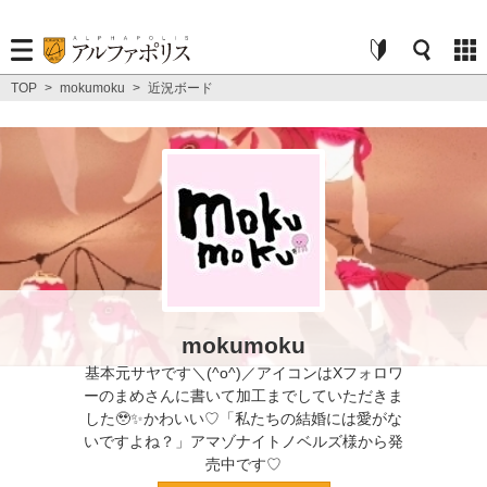
TOP
>
mokumoku
>
近況ボード
mokumoku
基本元サヤです＼(^o^)／アイコンはXフォロワ
ーのまめさんに書いて加工までしていただきま
した🥹✨かわいい♡「私たちの結婚には愛がな
いですよね？」アマゾナイトノベルズ様から発
売中です♡