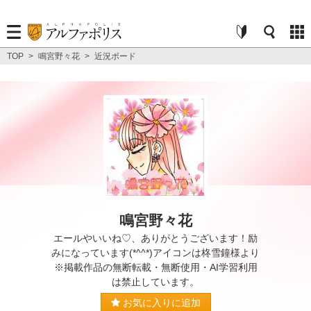
TOP
>
鳴宮野々花
>
近況ボード
鳴宮野々花
エールやいいね♡、ありがとうございます！励
みになっています(*^^*)アイコンは柊雪鐘様より
※掲載作品の無断転載・無断使用・AI学習利用
は禁止しています。
お気に入りに追加