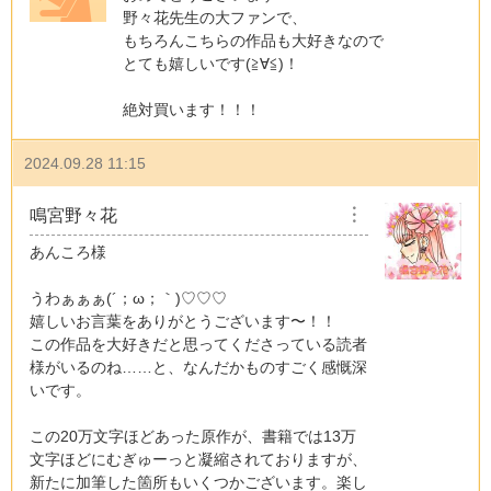
野々花先生の大ファンで、
もちろんこちらの作品も大好きなので
とても嬉しいです(≧∀≦)！
絶対買います！！！
2024.09.28 11:15
鳴宮野々花
︙
あんころ様
うわぁぁぁ(´；ω；｀)♡♡♡
嬉しいお言葉をありがとうございます〜！！
この作品を大好きだと思ってくださっている読者
様がいるのね……と、なんだかものすごく感慨深
いです。
この20万文字ほどあった原作が、書籍では13万
文字ほどにむぎゅーっと凝縮されておりますが、
新たに加筆した箇所もいくつかございます。楽し