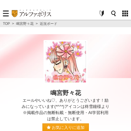
TOP
>
鳴宮野々花
>
近況ボード
鳴宮野々花
エールやいいね♡、ありがとうございます！励
みになっています(*^^*)アイコンは柊雪鐘様より
※掲載作品の無断転載・無断使用・AI学習利用
は禁止しています。
お気に入りに追加