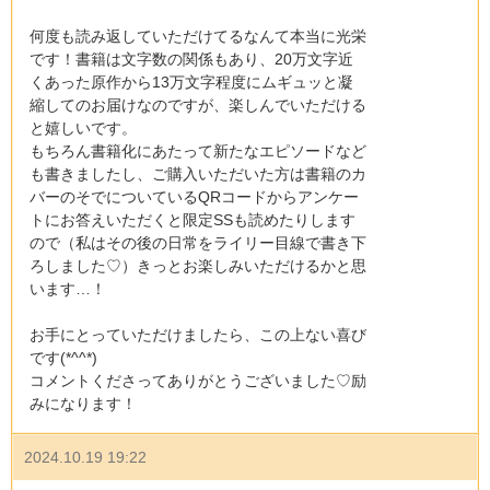
何度も読み返していただけてるなんて本当に光栄
です！書籍は文字数の関係もあり、20万文字近
くあった原作から13万文字程度にムギュッと凝
縮してのお届けなのですが、楽しんでいただける
と嬉しいです。
もちろん書籍化にあたって新たなエピソードなど
も書きましたし、ご購入いただいた方は書籍のカ
バーのそでについているQRコードからアンケー
トにお答えいただくと限定SSも読めたりします
ので（私はその後の日常をライリー目線で書き下
ろしました♡）きっとお楽しみいただけるかと思
います…！
お手にとっていただけましたら、この上ない喜び
です(*^^*)
コメントくださってありがとうございました♡励
みになります！
2024.10.19 19:22