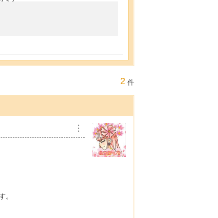
2
件
︙
ます。