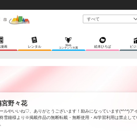
Web
稿漫画
レンタル
絵本ひろば
ビジ
コンテンツ大賞
鳴宮野々花
ールやいいね♡、ありがとうございます！励みになっています(*^^*)ア
柊雪鐘様より※掲載作品の無断転載・無断使用・AI学習利用は禁止して
。