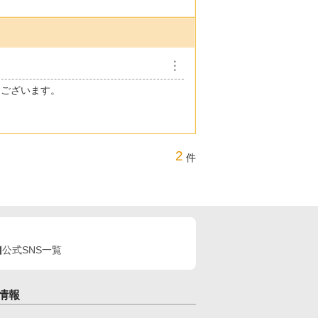
︙
うございます。
2
件
公式SNS一覧
情報