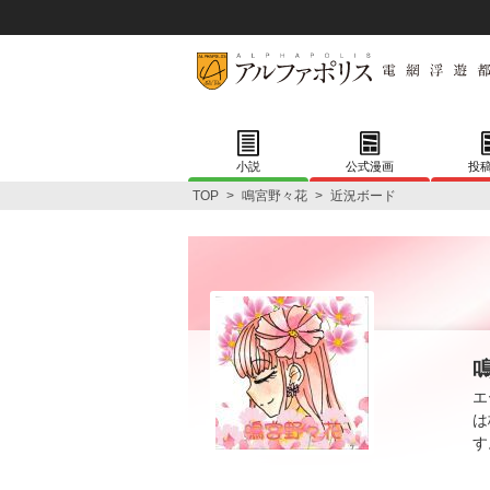
小説
公式漫画
投
TOP
>
鳴宮野々花
>
近況ボード
エ
は
す