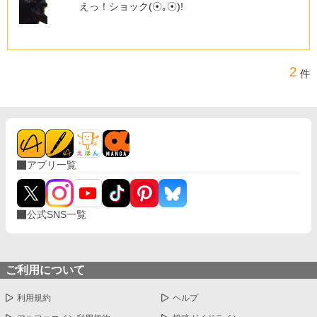
えっ！ショック(⁠☉⁠｡⁠☉⁠)⁠!
2
件
アプリ一覧
公式SNS一覧
ご利用について
利用規約
ヘルプ