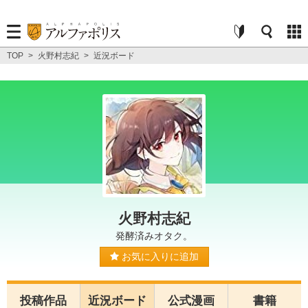
TOP
>
火野村志紀
>
近況ボード
火野村志紀
発酵済みオタク。
お気に入りに追加
投稿作品
近況ボード
公式漫画
書籍