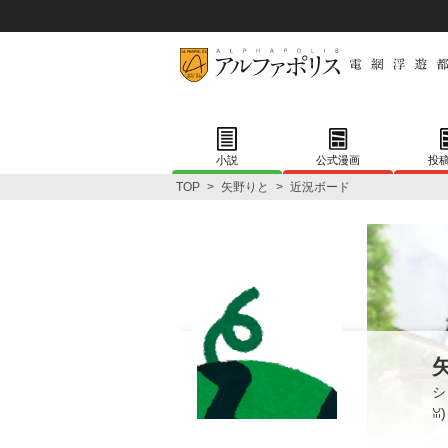
小説
公式漫画
投
TOP
>
矢野りと
>
近況ボード
シ