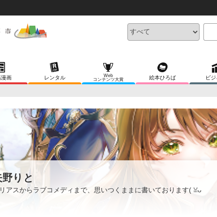
Web
稿漫画
レンタル
絵本ひろば
ビジ
コンテンツ大賞
矢野りと
リアスからラブコメディまで、思いつくままに書いております( ꈍᴗ
ꈍ)