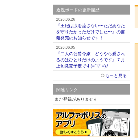
近況ボードの更新履歴
2026.06.26
『王妃は涙を流さない〜ただあなた
を守りたかっただけでした〜』の書
籍発売のお知らせです！
2026.06.05
『二人の公爵令嬢 どうやら愛され
るのはひとりだけのようです』７月
上旬発売予定です(=´▽`=)ﾉ
もっと見る
関連リンク
まだ登録がありません