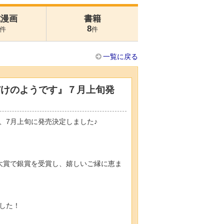
式漫画
書籍
8
件
件
一覧に戻る
だけのようです』７月上旬発
、7月上旬に発売決定しました♪
大賞で銀賞を受賞し、嬉しいご縁に恵ま
した！