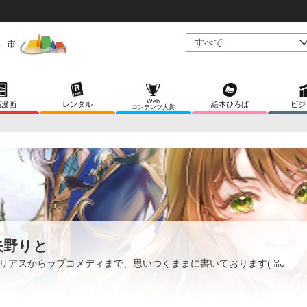
Web
稿漫画
レンタル
絵本ひろば
ビジ
コンテンツ大賞
矢野りと
リアスからラブコメディまで、思いつくままに書いております( ꈍᴗ
ꈍ)