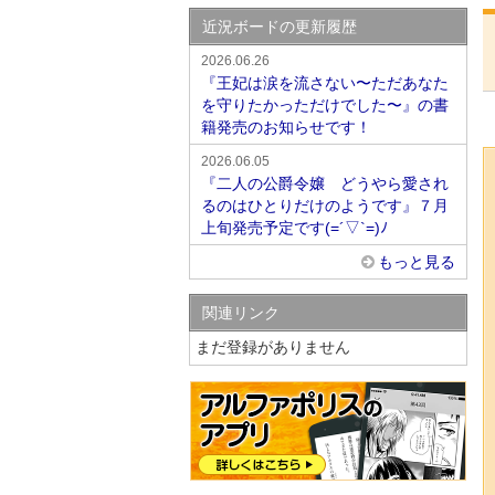
近況ボードの更新履歴
2026.06.26
『王妃は涙を流さない〜ただあなた
を守りたかっただけでした〜』の書
籍発売のお知らせです！
2026.06.05
『二人の公爵令嬢 どうやら愛され
るのはひとりだけのようです』７月
上旬発売予定です(=´▽`=)ﾉ
もっと見る
関連リンク
まだ登録がありません