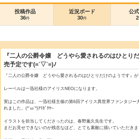
投稿作品
近況ボード
公
36
30
2
件
件
『二人の公爵令嬢 どうやら愛されるのはひとり
売予定です(=´▽`=)ﾉ
『二人の公爵令嬢 どうやら愛されるのはひとりだけのようです』が
レーベルは一迅社様のアイリスNEOになります。
実はこの作品は、一迅社様主催の第6回アイリス異世界ファンタジー
れました。(*´ω`*)ｱﾘｶﾞﾀﾔ~
イラストを担当してくださったのは、春野薫久先生です。
まだお見せできないのが残念なほど、とても素敵に描いていただきま