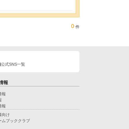
0
件
公式SNS一覧
情報
情報
報
情報
様向け
ームブッククラブ