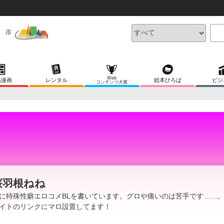
Web
稿漫画
レンタル
絵本ひろば
ビジ
コンテンツ大賞
桜羽根ねね
に特殊性癖エロコメBLを書いています。グロや痛いのは苦手です……。
イトのリンクにマロ設置してます！