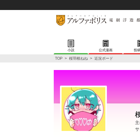
小説
公式漫画
投
TOP
>
桜羽根ねね
>
近況ボード
主
サ