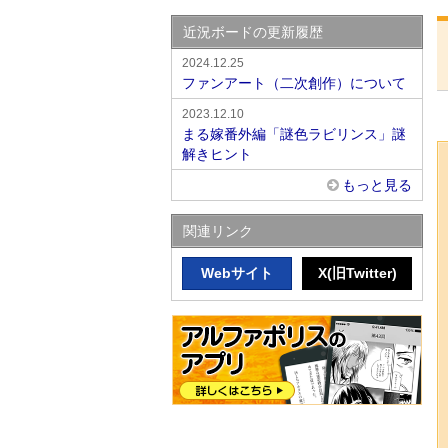
近況ボードの更新履歴
2024.12.25
ファンアート（二次創作）について
2023.12.10
まる嫁番外編「謎色ラビリンス」謎
解きヒント
もっと見る
関連リンク
Webサイト
X(旧Twitter)