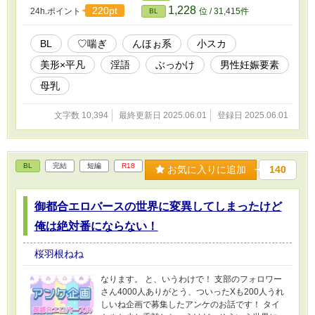
1,228
220pt
24h.ポイント
位 / 31,415件
BL
BL
♡喘ぎ
んほぉ系
小スカ
美形×平凡
淫語
ぶっかけ
男性妊娠要素
母乳
文字数 10,394
最終更新日 2025.06.01
登録日 2025.06.01
BL
完結
短編
R18
お気に入りに追加
140
御都合エロバースの世界に変異してしまったけど
俺は絶対番にならない！
桜羽根ねね
なります。 と、いうわけで！ 支部のフォロワー
さん4000人ありがとう、ついったXも200人うれ
しいね企画で募集したアンケのお話です！ タイ