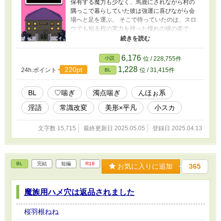
保有する魔力も少なく、馬鹿にされながら村の
隅っこで暮らしていた彼は強運に喜びながら会
場へと足を運ぶ。 そこで待っていたのは、スロ
ウでも知る程の実力を持った憧れの彼の姿で
──。 ハピエンらぶざまエロコメです！ 何でも
美味しく食べる方向けです♡
6,176
小説
位 / 228,755件
1,228
220pt
24h.ポイント
位 / 31,415件
BL
BL
♡喘ぎ
濁点喘ぎ
んほぉ系
淫語
常識改変
美形×平凡
小スカ
文字数 15,715
最終更新日 2025.05.05
登録日 2025.04.13
BL
完結
短編
R18
お気に入りに追加
365
魔族用ハメ穴は返品されました
桜羽根ねね