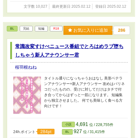
文字数 10,027
最終更新日 2025.02.12
登録日 2025.02.12
BL
完結
短編
R18
お気に入りに追加
286
常識改変すけべニュース番組でとろはめラブ堕ち
しちゃう新人アナウンサー君
桜羽根ねね
タイトル通りになっちゃうおはなし 美形ベテラ
ンアナウンサー×新人アナウンサー 攻めはバリネ
コだったものの、受けに対してだけはタチで付
き合ってからはずっと一筋になります。 短編集
から独立させました。 何でも美味しく食べる方
向けです！
4,691
小説
位 / 228,755件
927
284pt
24h.ポイント
位 / 31,415件
BL