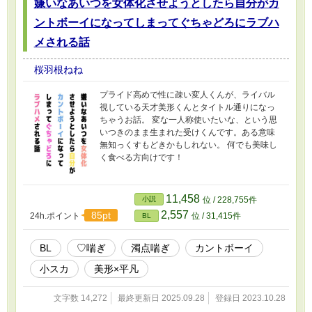
嫌いなあいつを女体化させようとしたら自分がカ
ントボーイになってしまってぐちゃどろにラブハ
メされる話
桜羽根ねね
プライド高めで性に疎い変人くんが、ライバル
視している天才美形くんとタイトル通りになっ
ちゃうお話。 変な一人称使いたいな、という思
いつきのまま生まれた受けくんです。ある意味
無知っくすもどきかもしれない。 何でも美味し
く食べる方向けです！
11,458
小説
位 / 228,755件
2,557
85pt
24h.ポイント
位 / 31,415件
BL
BL
♡喘ぎ
濁点喘ぎ
カントボーイ
小スカ
美形×平凡
文字数 14,272
最終更新日 2025.09.28
登録日 2023.10.28