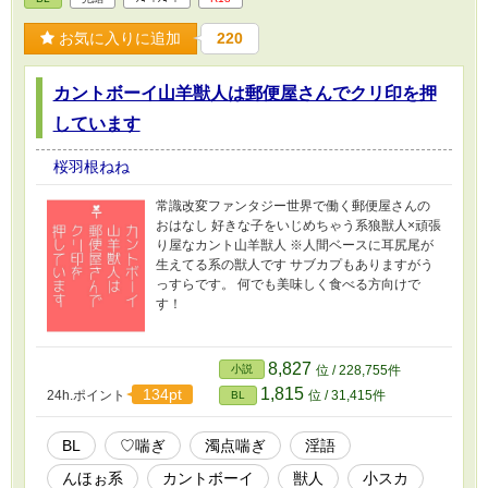
お気に入りに追加
220
カントボーイ山羊獣人は郵便屋さんでクリ印を押
しています
桜羽根ねね
常識改変ファンタジー世界で働く郵便屋さんの
おはなし 好きな子をいじめちゃう系狼獣人×頑張
り屋なカント山羊獣人 ※人間ベースに耳尻尾が
生えてる系の獣人です サブカプもありますがう
っすらです。 何でも美味しく食べる方向けで
す！
8,827
小説
位 / 228,755件
1,815
134pt
24h.ポイント
位 / 31,415件
BL
BL
♡喘ぎ
濁点喘ぎ
淫語
んほぉ系
カントボーイ
獣人
小スカ