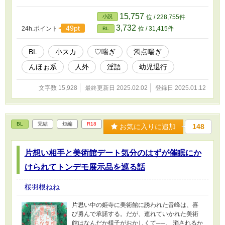
15,757
小説
位 / 228,755件
3,732
49pt
24h.ポイント
位 / 31,415件
BL
BL
小スカ
♡喘ぎ
濁点喘ぎ
んほぉ系
人外
淫語
幼児退行
文字数 15,928
最終更新日 2025.02.02
登録日 2025.01.12
BL
完結
短編
R18
お気に入りに追加
148
片想い相手と美術館デート気分のはずが催眠にか
けられてトンデモ展示品を巡る話
桜羽根ねね
片思い中の姫寺に美術館に誘われた音峰は、喜
び勇んで承諾する。だが、連れていかれた美術
館はなんだか様子がおかしくて──。 消されるか