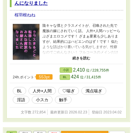
んになりました
桜羽根ねね
陰キャな僕とクラスメイトが、召喚された先で
魔族の嫁にされていく話。 人外×人間ハッピーら
ぶざまエロコメです！ ざまぁ要素も少しありま
すが、結果的にはハピエンのはず！です！ 似た
ような話ばかり書いている気がしますが、性癖
なのでごめんなさい！ フルコースのメインだけ
を細々と作っている感じです！ 成分表は出てく
るプレイ（性癖）を羅列しているもので、見る
も見ないもお任せします！ ☆第一部完結！ ☆第
2,410
小説
位 / 228,755件
二部完結！ ☆第三部更新中！ 何でも美味しく食
424
553pt
24h.ポイント
位 / 31,415件
BL
べられる方向けです〜！ このキャラ/プレイ好き
だなって感想で教えてもらえたらとっても嬉し
いです♡
BL
人外×人間
♡喘ぎ
濁点喘ぎ
淫語
小スカ
触手
文字数 272,854
最終更新日 2026.02.23
登録日 2023.04.02