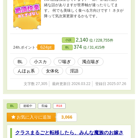
緒な話がありますが世界軸が違ったりしてま
す。 何でも美味しく食べる方向けです！ ネタが
降って気次第更新するかもです。
2,140
小説
位 / 228,755件
374
624pt
24h.ポイント
位 / 31,415件
BL
BL
小スカ
♡喘ぎ
濁点喘ぎ
んほぉ系
女体化
淫語
文字数 27,305
最終更新日 2026.03.22
登録日 2025.07.26
BL
連載中
長編
R18
お気に入りに追加
3,066
クラスまるごと転移したら、みんな魔族のお嫁さ