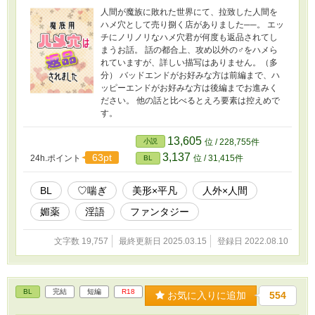
人間が魔族に敗れた世界にて、拉致した人間を
ハメ穴として売り捌く店がありました──。 エッ
チにノリノリなハメ穴君が何度も返品されてし
まうお話。 話の都合上、攻め以外の♂をハメら
れていますが、詳しい描写はありません。（多
分） バッドエンドがお好みな方は前編まで、ハ
ッピーエンドがお好みな方は後編までお進みく
ださい。 他の話と比べるとえろ要素は控えめで
す。
13,605
小説
位 / 228,755件
3,137
63pt
24h.ポイント
位 / 31,415件
BL
BL
♡喘ぎ
美形×平凡
人外×人間
媚薬
淫語
ファンタジー
文字数 19,757
最終更新日 2025.03.15
登録日 2022.08.10
BL
完結
短編
R18
お気に入りに追加
554