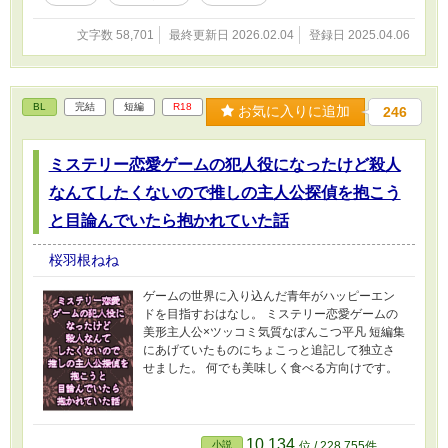
文字数 58,701
最終更新日 2026.02.04
登録日 2025.04.06
BL
完結
短編
R18
お気に入りに追加
246
ミステリー恋愛ゲームの犯人役になったけど殺人
なんてしたくないので推しの主人公探偵を抱こう
と目論んでいたら抱かれていた話
桜羽根ねね
ゲームの世界に入り込んだ青年がハッピーエン
ドを目指すおはなし。 ミステリー恋愛ゲームの
美形主人公×ツッコミ気質なぽんこつ平凡 短編集
にあげていたものにちょこっと追記して独立さ
せました。 何でも美味しく食べる方向けです。
10,134
小説
位 / 228,755件