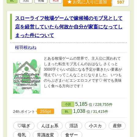
BL
完結
長編
R18
お気に入りに追加
597
スローライフ牧場ゲームで嫁候補のモブ兄として
店を経営していたら何故か自分が家畜になってし
まった件について
桜羽根ねね
とある牧場ゲームの世界で、主人公に買われて
しまった転生モブ兄くんのおはなし さくっと
3000字ぐらいの話になる予定が書きたい要素が
増えていってこんなことになりました。 いつも
のらぶざまハピエンエロコメです♡ 何でも美味
しく食べる方向けです！
5,185
小説
位 / 228,755件
1,038
255pt
24h.ポイント
位 / 31,415件
BL
♡喘ぎ
んほぉ系
淫語
小スカ
産卵
母乳
常識改変
食ザー