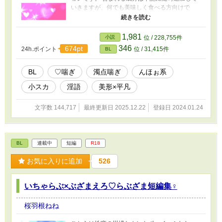
いきますが、何でも美味しく食べる方向けで
す。 ⚠成分⚠ 小スカ(おもらし・イキション・う
れション・飲尿・浴尿・おむつ・温泉浣腸)/♡喘
ぎ/濁点喘ぎ/んほぉ系/執着/淫語/常識改変/洗脳/羞
1,981
小説
位 / 228,755件
恥/3P/衆人環視/催眠/幼児退行/産卵/放屁/スパン
346
674pt
24h.ポイント
位 / 31,415件
BL
キング/触手/人外/食ザー/男性妊娠/擬似排泄/女装/
落書き/母乳/逆バニー/ヤンデレ
BL
♡喘ぎ
濁点喘ぎ
んほぉ系
小スカ
淫語
美形×平凡
文字数 144,717
最終更新日 2025.12.22
登録日 2024.01.24
BL
連載中
短編
R18
お気に入りに追加
526
いちゃらぶ×ぶざまえろ♡らぶざま短編集♀
桜羽根ねね