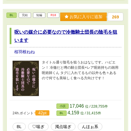
BL
完結
短編
R18
お気に入りに追加
269
呪いの媒介に必要なので冷徹騎士団長の陰毛を狙
います
桜羽根ねね
タイトル通り陰毛を狙うおはなしです。ハピエ
ン！ 冷徹だと噂の騎士団長×レア呪術持ちの雑用
呪術師くん タグに入れてるもの以外も色々ある
ので何でも美味しく食べる方向けです！
17,046
小説
位 / 228,755件
4,159
42pt
24h.ポイント
位 / 31,415件
BL
BL
♡喘ぎ
濁点喘ぎ
んほぉ系