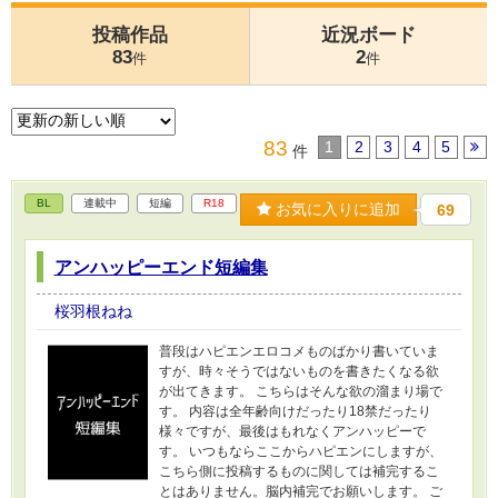
投稿作品
近況ボード
83
2
件
件
83
1
2
3
4
5
件
BL
連載中
短編
R18
お気に入りに追加
69
アンハッピーエンド短編集
桜羽根ねね
普段はハピエンエロコメものばかり書いていま
すが、時々そうではないものを書きたくなる欲
が出てきます。 こちらはそんな欲の溜まり場で
す。 内容は全年齢向けだったり18禁だったり
様々ですが、最後はもれなくアンハッピーで
す。 いつもならここからハピエンにしますが、
こちら側に投稿するものに関しては補完するこ
とはありません。脳内補完でお願いします。 ご