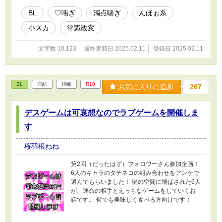
BL
♡喘ぎ
濁点喘ぎ
んほぉ系
小スカ
常識改変
文字数 10,123
最終更新日 2025.02.11
登録日 2025.02.11
BL
完結
短編
R18
お気に入りに追加
267
デスゲームは可哀想なのでラブゲームを開催しま
す
桜羽根ねね
第2回（だったはず）フォロワーさん参加企画！
6人のキャラのタチネコの組み合わせをアンケで
選んでもらいました！ 謎の空間に飛ばされた6人
が、運命の相手とえっちなゲームをしていくお
話です。 何でも美味しく食べる方向けです！