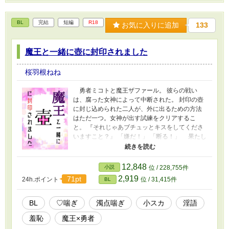
BL
完結
短編
R18
お気に入りに追加
133
魔王と一緒に壺に封印されました
桜羽根ねね
勇者ミコトと魔王ザファール。 彼らの戦い
は、腐った女神によって中断された。 封印の壺
に封じ込められた二人が、外に出るための方法
はただ一つ。女神が出す試練をクリアするこ
と。 『それじゃあブチュッとキスをしてくださ
いますこと？』 「嫌だ！」 「断る！」 果たし
て勇者と魔王は女神の試練()を無事に終えること
ができるのか──。 腐女神による○○しないと出
られない部屋ならぬ出られない壺です。ファン
12,848
小説
位 / 228,755件
タジーなので好き勝手にすけべに書いてます♡
2,919
71pt
24h.ポイント
位 / 31,415件
BL
人外要素はとっても薄味。 短編集から独立させ
ました。 何でも美味しく食べる方向けです！
BL
♡喘ぎ
濁点喘ぎ
小スカ
淫語
羞恥
魔王×勇者