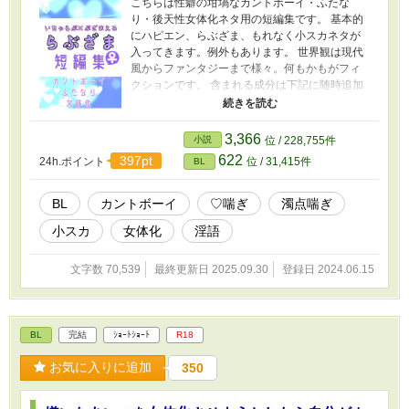
こちらは性癖の坩堝なカントボーイ・ふたな
り・後天性女体化ネタ用の短編集です。 基本的
にハピエン、らぶざま、もれなく小スカネタが
入ってきます。例外もあります。 世界観は現代
風からファンタジーまで様々。何もかもがフィ
クションです。 含まれる成分は下記に随時追加
していきますが、何でも美味しく食べる方向け
です。 ⚠成分⚠ 小スカ/♡喘ぎ/濁点喘ぎ/淫語/ク
リ責め/潮噴き/常識改変/露出/羞恥/時姦/幼児退行/
3,366
小説
位 / 228,755件
ぶっかけ/産卵/衆人環視/貞操帯/母乳/玩具/女装/尿
622
397pt
24h.ポイント
位 / 31,415件
BL
道責め/壁尻もどき/ざまぁ風/人外
BL
カントボーイ
♡喘ぎ
濁点喘ぎ
小スカ
女体化
淫語
文字数 70,539
最終更新日 2025.09.30
登録日 2024.06.15
BL
完結
ｼｮｰﾄｼｮｰﾄ
R18
お気に入りに追加
350