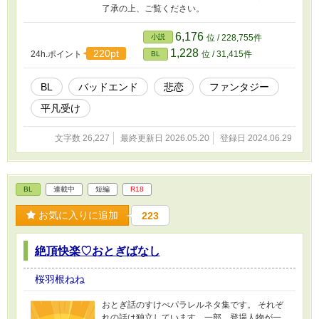
了承の上、ご覧ください。
6,176
小説
位 / 228,755件
1,228
220pt
24h.ポイント
位 / 31,415件
BL
BL
バッドエンド
悲恋
ファンタジー
平凡受け
文字数 26,227
最終更新日 2026.05.20
登録日 2024.06.29
BL
連載中
短編
R18
お気に入りに追加
223
絶頂快楽♡おとぎばなし
桜羽根ねね
おとぎ話のすけべパラレルネタ集です。 それぞ
れの話は独立しています。一部、登場人物が一