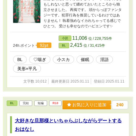
もしれないと思って纏めておいたところから独
立させました。 再掲です。 頭からっぽファンタ
ジーです。犯罪行為を推奨しているわけではあ
りません！ 執着強めなイカれちゃってる感じで
ひとつ。 受けも幸せなのでハピエンです✨
11,006
小説
位 / 228,755件
2,415
92pt
24h.ポイント
位 / 31,415件
BL
BL
♡喘ぎ
小スカ
催眠
淫語
美形×平凡
文字数 10,012
最終更新日 2025.01.11
登録日 2025.01.11
BL
完結
短編
R18
お気に入りに追加
240
大好きな旦那様といちゃらぶしながらデートする
おはなし