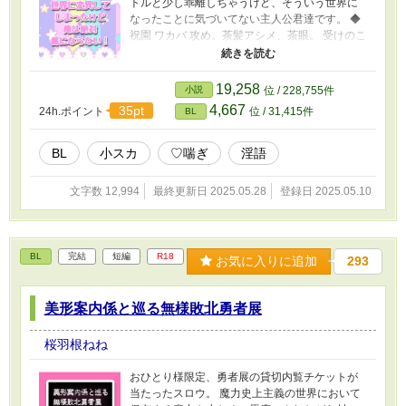
トルと少し乖離しちゃうけど、そういう世界に
なったことに気づいてない主人公君達です。 ◆
祝園 ワカバ 攻め。茶髪アシメ、茶眼。 受けのこ
とが大好きだけど素直になれないツンデレ。 受
けとのツーショをロック画面にしている。 ◆福
本 ツクシ 受け。黒髪黒眼。 攻めのことが大好き
19,258
小説
位 / 228,755件
だけど素直になれないツンデレ。 攻めの誕生日
4,667
35pt
24h.ポイント
位 / 31,415件
BL
をロック解除のパスワードにしている。 何でも
美味しく食べる方向けです♡
BL
小スカ
♡喘ぎ
淫語
文字数 12,994
最終更新日 2025.05.28
登録日 2025.05.10
BL
完結
短編
R18
お気に入りに追加
293
美形案内係と巡る無様敗北勇者展
桜羽根ねね
おひとり様限定、勇者展の貸切内覧チケットが
当たったスロウ。 魔力史上主義の世界において