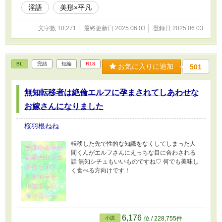
淫語
美形×平凡
文字数 10,271
最終更新日 2025.06.03
登録日 2025.06.03
BL
完結
短編
R18
お気に入りに追加
501
無知転移者は絶倫エルフに孕まされてしあわせな
お嫁さんになりました
桜羽根ねね
転移した先で性的な知識をなくしてしまった人
間くんがエルフさんにえっちな目に合わされる
話 無知シチュもいいものですね♡ 何でも美味し
く食べる方向けです！
6,176
小説
位 / 228,755件