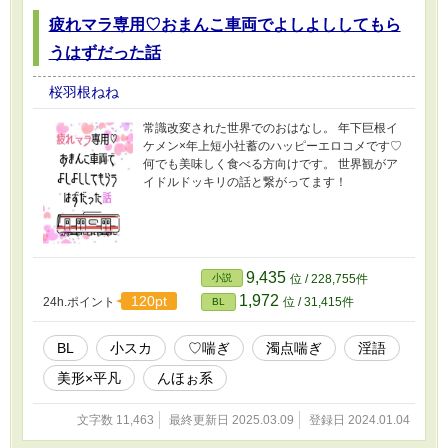
疲れマラ専用♡おまんこ車両でよしよししてもら
うはずだった話
桜羽根ねね
常識改変された世界でのおはなし。 年下巨根イ
ケメン×年上短小社蓄のハッピーエロコメです♡
何でも美味しく食べる方向けです。 世界観がア
イドルドッキリの話と繋がってます！
9,435
小説
位 / 228,755件
1,972
120pt
24h.ポイント
位 / 31,415件
BL
BL
小スカ
♡喘ぎ
濁点喘ぎ
淫語
美形×平凡
んほぉ系
文字数 11,463
最終更新日 2025.03.09
登録日 2024.01.04