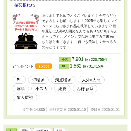
桜羽根ねね
あけましておめでとうございます！ 今年もどう
ぞよろしくお願いします！ 2025年も楽しくマイ
ペースにらぶざま作品を執筆していきます♡ 新
年最初は人外×人間のなんでもありないちゃらぶ
えっちです。 メインカプ以外にモブカプ未満が
ちらほら出てきます。 何でも美味しく食べる方
のみどうぞです！
7,901
小説
位 / 228,755件
1,562
163pt
24h.ポイント
位 / 31,415件
BL
BL
♡喘ぎ
濁点喘ぎ
人外×人間
淫語
小スカ
溺愛
んほぉ系
衆人環視
文字数 14,885
最終更新日 2025.01.10
登録日 2025.01.01
BL
完結
ｼｮｰﾄｼｮｰﾄ
R18