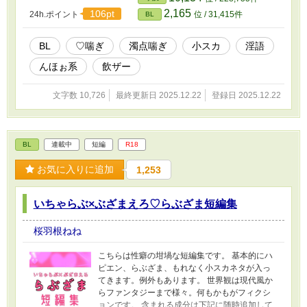
2,165
106pt
24h.ポイント
位 / 31,415件
BL
BL
♡喘ぎ
濁点喘ぎ
小スカ
淫語
んほぉ系
飲ザー
文字数 10,726
最終更新日 2025.12.22
登録日 2025.12.22
BL
連載中
短編
R18
お気に入りに追加
1,253
いちゃらぶ×ぶざまえろ♡らぶざま短編集
桜羽根ねね
こちらは性癖の坩堝な短編集です。 基本的にハ
ピエン、らぶざま、もれなく小スカネタが入っ
てきます。例外もあります。 世界観は現代風か
らファンタジーまで様々。何もかもがフィクシ
ョンです。 含まれる成分は下記に随時追加して