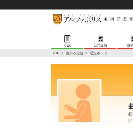
小説
公式漫画
投
TOP
>
曲がる定規
>
近況ボード
初
い