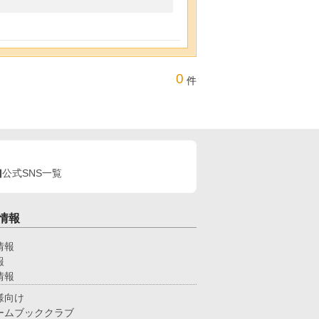
0
件
公式SNS一覧
情報
情報
報
情報
様向け
ームブッククラブ