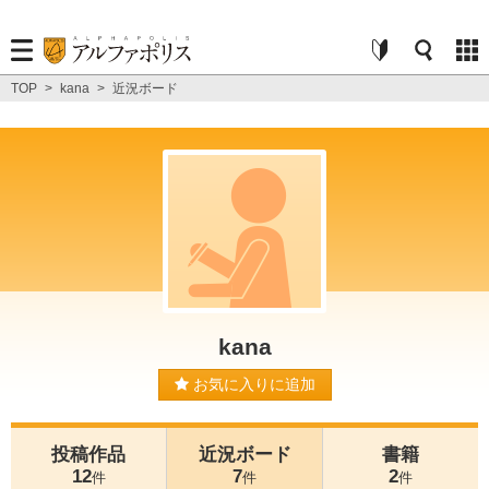
TOP
>
kana
>
近況ボード
kana
お気に入りに追加
投稿作品
近況ボード
書籍
12
7
2
件
件
件