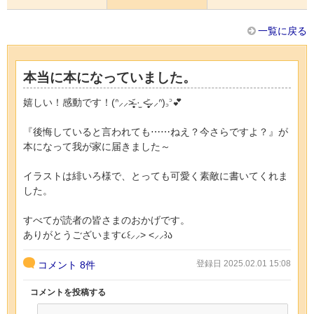
一覧に戻る
本当に本になっていました。
嬉しい！感動です！(ᐢ⸝⸝>̶̥̥̥᷄ ·̫ <̶̥̥̥᷅⸝⸝ᐢ)꜆꜄💕
『後悔していると言われても⋯⋯ねえ？今さらですよ？』が
本になって我が家に届きました～
イラストは緋いろ様で、とっても可愛く素敵に書いてくれま
した。
すべてが読者の皆さまのおかげです。
ありがとうございます૮꒰⸝⸝> <⸝⸝꒱ა
登録日 2025.02.01 15:08
コメント
8件
コメントを投稿する