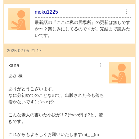
moku1225
︙
最新話の『ここに私の居場所』の更新は無しです
か〜？楽しみにしてるのですが…完結まで読みた
いです。
2025.02.05 21:17
kana
︙
あさ 様
ありがとうございます。
なに分初めてのことなので、出版された今も落ち
着かないです(；'ω'∩)💦
こんな素人の書いた小説が！Σ(*oωo艸;)!?と、驚
きです。
これからもよろしくお願いいたしますm(_ _)m