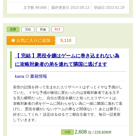
文字数 99,686
最終更新日 2023.08.13
登録日 2023.01.19
恋愛
完結
長編
R15
お気に入りに追加
5,110
【 完結 】悪役令嬢はゲームに巻き込まれない為
に攻略対象者の弟を連れて隣国に逃げます
kana
書籍情報
前世の記憶を持って生まれたエリザベートはずっとイヤな予感がし
ていた。 イヤな予感が確信に変わったのは攻略対象者である王子
を見た瞬間だった。 自分が悪役令嬢だと知ったエリザベートは、
攻略対象者の弟をゲームに関わらせない為に一緒に隣国に連れて逃
げた。 悪役令嬢がいないゲームの事など関係ない！ あとは勝手に
好きにしてくれ！ 設定ゆるゆるでご都合主義です。 毎日一話更新
していきます。
2,608
小説
位 / 228,608件