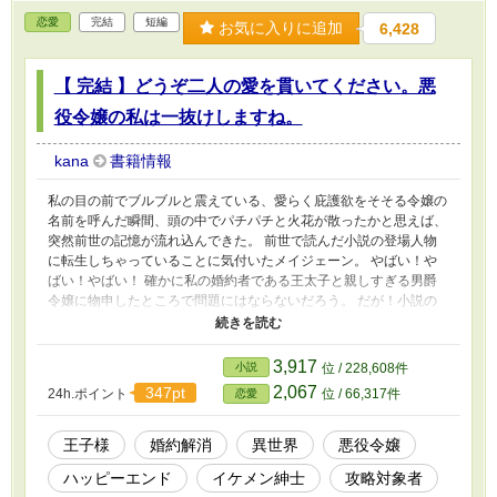
恋愛
完結
短編
お気に入りに追加
6,428
【 完結 】どうぞ二人の愛を貫いてください。悪
役令嬢の私は一抜けしますね。
kana
書籍情報
私の目の前でブルブルと震えている、愛らく庇護欲をそそる令嬢の
名前を呼んだ瞬間、頭の中でパチパチと火花が散ったかと思えば、
突然前世の記憶が流れ込んできた。 前世で読んだ小説の登場人物
に転生しちゃっていることに気付いたメイジェーン。 やばい！や
ばい！やばい！ 確かに私の婚約者である王太子と親しすぎる男爵
令嬢に物申したところで問題にはならないだろう。 だが！小説の
中で悪役令嬢である私はここのままで行くと断罪されてしまう。
前世の記憶を思い出したことで冷静になると、私の努力も認めな
い、見向きもしない、笑顔も見せない、そして不貞を犯す⋯⋯そん
3,917
小説
位 / 228,608件
な婚約者なら要らないよね！ うんうん！ 要らない！要らない！ さ
2,067
347pt
24h.ポイント
位 / 66,317件
恋愛
っさと婚約解消して2人を応援するよ！ だから私に遠慮なく愛を貫
いてくださいね。 ※気を付けているのですが誤字脱字が多いで
す。長い目で見守ってください。
王子様
婚約解消
異世界
悪役令嬢
ハッピーエンド
イケメン紳士
攻略対象者