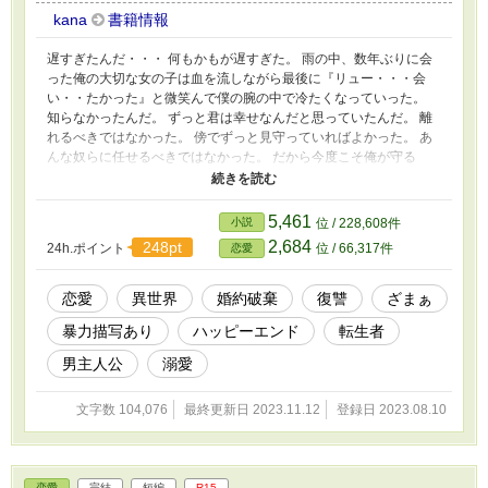
kana
書籍情報
遅すぎたんだ・・・ 何もかもが遅すぎた。 雨の中、数年ぶりに会
った俺の大切な女の子は血を流しながら最後に『リュー・・・会
い・・たかった』と微笑んで僕の腕の中で冷たくなっていった。
知らなかったんだ。 ずっと君は幸せなんだと思っていたんだ。 離
れるべきではなかった。 傍でずっと見守っていればよかった。 あ
んな奴らに任せるべきではなかった。 だから今度こそ俺が守る
よ。 もうあんな目には二度と合わせない。 せっかくやり直せたの
だから・・・ ※ 暴力表現や、残酷な描写があります。 苦手な方は
ご注意下さい。
5,461
小説
位 / 228,608件
2,684
248pt
24h.ポイント
位 / 66,317件
恋愛
恋愛
異世界
婚約破棄
復讐
ざまぁ
暴力描写あり
ハッピーエンド
転生者
男主人公
溺愛
文字数 104,076
最終更新日 2023.11.12
登録日 2023.08.10
恋愛
完結
短編
R15