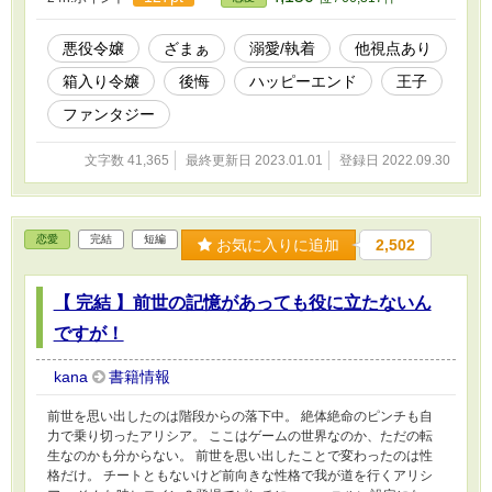
悪役令嬢
ざまぁ
溺愛/執着
他視点あり
箱入り令嬢
後悔
ハッピーエンド
王子
ファンタジー
文字数 41,365
最終更新日 2023.01.01
登録日 2022.09.30
恋愛
完結
短編
お気に入りに追加
2,502
【 完結 】前世の記憶があっても役に立たないん
ですが！
kana
書籍情報
前世を思い出したのは階段からの落下中。 絶体絶命のピンチも自
力で乗り切ったアリシア。 ここはゲームの世界なのか、ただの転
生なのかも分からない。 前世を思い出したことで変わったのは性
格だけ。 チートともないけど前向きな性格で我が道を行くアリシ