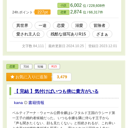
です。
6,002
小説
位 / 228,608件
2,874
227pt
24h.ポイント
位 / 66,317件
恋愛
異世界
一途
恋愛
溺愛
冒険者
愛され主人公
残酷な描写ありR15
ざまぁ
文字数 84,111
最終更新日 2024.10.25
登録日 2023.12.01
恋愛
完結
短編
R15
お気に入りに追加
3,479
【 完結 】気付けばいつも傍に貴方がいる
kana
書籍情報
ベルティアーナ・ウォール公爵令嬢はレフタルド王国のラシード第
一王子の婚約者候補だった。 いつも令嬢を隣に侍らす王子から
『声も聞きたくない、顔も見たくない』と拒絶されるが、これ幸い