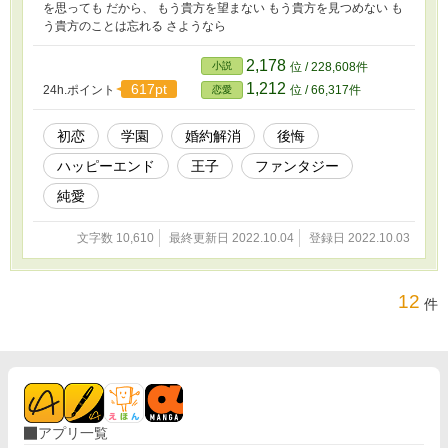
を思っても だから、 もう貴方を望まない もう貴方を見つめない も
う貴方のことは忘れる さようなら
2,178
小説
位 / 228,608件
1,212
617pt
24h.ポイント
位 / 66,317件
恋愛
初恋
学園
婚約解消
後悔
ハッピーエンド
王子
ファンタジー
純愛
文字数 10,610
最終更新日 2022.10.04
登録日 2022.10.03
12
件
アプリ一覧