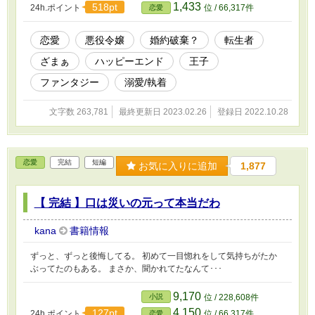
1,433
518pt
24h.ポイント
位 / 66,317件
恋愛
恋愛
悪役令嬢
婚約破棄？
転生者
ざまぁ
ハッピーエンド
王子
ファンタジー
溺愛/執着
文字数 263,781
最終更新日 2023.02.26
登録日 2022.10.28
恋愛
完結
短編
お気に入りに追加
1,877
【 完結 】口は災いの元って本当だわ
kana
書籍情報
ずっと、ずっと後悔してる。 初めて一目惚れをして気持ちがたか
ぶってたのもある。 まさか、聞かれてたなんて･･･
9,170
小説
位 / 228,608件
4,150
127pt
24h.ポイント
位 / 66,317件
恋愛