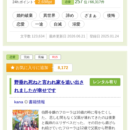
257
2,698pt
24h.ポイント
位 / 66,317件
恋愛
んでくださった皆様のおかげです。m(_ _)m これからも皆様に楽し
んでいただける作品をお届けできるように頑張ってまいりますの
で、よろしくお願いいたします(＞人＜;)
婚約破棄
異世界
諦め
ざまぁ
後悔
恋愛
一途
自滅
溺愛
文字数 123,634
最終更新日 2026.06.21
登録日 2025.01.24
恋愛
完結
長編
R15
お気に入りに追加
8,172
レンタル有り
野垂れ死ねと言われ家を追い出さ
れましたが幸せです
kana
書籍情報
伯爵令嬢のフローラは10歳の時に母を亡くし
た。 悲しむ間もなく父親が連れてきたのは後妻
と義姉のエリザベスだった。 その日から虐げら
れ続けていたフローラは12歳で父親から野垂れ