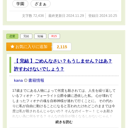
学園
ざまぁ
文字数 72,436
最終更新日 2024.11.29
登録日 2024.10.25
恋愛
完結
短編
R15
お気に入りに追加
2,115
【 完結 】ごめんなさい？もうしません？はあ？
許すわけないでしょう？
kana
書籍情報
17歳までにある人物によって何度も殺されては、人生を繰り返して
いるフィオナ・フォーライト公爵令嬢に憑依した私。 心が壊れて
しまったフィオナの魂を自称神様が連れて行くことに。 その代わ
りに私が自由に動けることになると言われたけれどこのままでは今
度は私が殺されるんじゃないの？ そんなのイ～ヤ～！ じゃあ殺さ
れない為に何をする？ そんなの自分が強くなるしかないじゃん！
ある人物に出会う学院に入学するまでに強くなって返り討ちにして
やる！ ☆設定ゆるゆるのご都合主義です。 ☆誤字脱字の多い作者