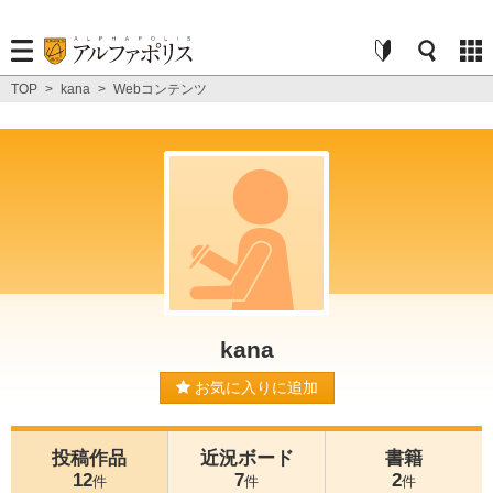
TOP
>
kana
>
Webコンテンツ
kana
お気に入りに追加
投稿作品
近況ボード
書籍
12
7
2
件
件
件