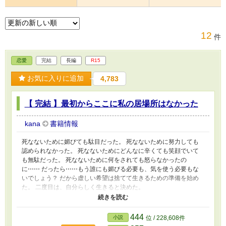
12
件
恋愛
完結
長編
R15
お気に入りに追加
4,783
【 完結 】最初からここに私の居場所はなかった
kana
書籍情報
死なないために媚びても駄目だった。 死なないために努力しても
認められなかった。 死なないためにどんなに辛くても笑顔でいて
も無駄だった。 死なないために何をされても怒らなかったの
に⋯⋯ だったら⋯⋯もう誰にも媚びる必要も、気を使う必要もな
いでしょう？ だから虚しい希望は捨てて生きるための準備を始め
た。 二度目は、自分らしく生きると決めた。
◇◇◇◇◇◇◇◇◇◇◇◇◇◇◇◇◇◇◇ いつも稚拙な小説を読
んでいただきありがとうございます。 私ごとですが、この度レジ
ーナブックス様より『後悔している言われても⋯⋯ねえ？今さらで
444
小説
位 / 228,608件
すよ？』が1月31日頃に書籍化されることになりました～ これも読