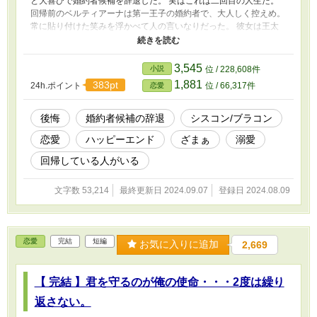
と大喜びで婚約者候補を辞退した。 実はこれは二回目の人生だ。
回帰前のベルティアーナは第一王子の婚約者で、大人しく控えめ。
常に貼り付けた笑みを浮かべて人の言いなりだった。 彼女は王太
子になった第一王子の妃になってからも、弟のウィルダー以外の誰
からも気にかけてもらえることなく公務と執務をするだけの都合の
いいお飾りの妃だった。 そして白い結婚のまま約一年後に自ら命
3,545
小説
位 / 228,608件
を絶った。 その理由と原因を知った人物が自分の命と引き換えに
1,881
383pt
24h.ポイント
位 / 66,317件
恋愛
やり直しを望んだ結果、ベルティアーナの置かれていた環境が変わ
りることで彼女の性格までいい意味で変わることに⋯⋯ そんな彼
女は家族全員で海を隔てた他国に移住する。 ※ 投稿する前に確認
後悔
婚約者候補の辞退
シスコン/ブラコン
していますが誤字脱字の多い作者ですがよろしくお願いいたしま
恋愛
ハッピーエンド
ざまぁ
溺愛
す。 ※ 設定ゆるゆるです。
回帰している人がいる
文字数 53,214
最終更新日 2024.09.07
登録日 2024.08.09
恋愛
完結
短編
お気に入りに追加
2,669
【 完結 】君を守るのが俺の使命・・・2度は繰り
返さない。