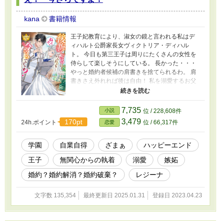
kana
書籍情報
王子妃教育により、淑女の鏡と言われる私はデ
ィハルト公爵家長女ヴィクトリア・ディハル
ト。 今日も第三王子は周りにたくさんの女性を
侍らして楽しそうにしている。 長かった・・・
やっと婚約者候補の肩書きを捨てられるわ。 肩
書きさえ外れれば後は自由！ 私を溺愛するお父
様とお兄様達と嫁に行かずずっと一緒にいるこ
とがわたしの希望。 私だって分かっているの
よ？ 高位貴族令嬢ですもの、いつかはお嫁に行
7,735
小説
位 / 228,608件
かなければならないことを・・・ でもギリギリ
3,479
170pt
24h.ポイント
位 / 66,317件
恋愛
までは実家から出て行くつもりはないの。 だか
ら何人たりとも邪魔をしないでね？ 特にアン
タ！ 今さら態度を入れ替えても遅いのよ！ 10年
学園
自業自得
ざまぁ
ハッピーエンド
たっても忘れていないわよ？ 『デブでブス』っ
王子
無関心からの執着
溺愛
嫉妬
て言われたことを！ 誤字脱字が多い作者ですが
最後までお付き合い下さい。 他サイトにも投稿
婚約？婚約解消？婚約破棄？
レジーナ
しています。
文字数 135,354
最終更新日 2025.01.31
登録日 2023.04.23