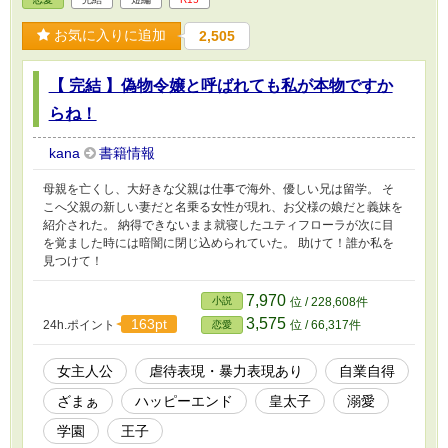
お気に入りに追加
2,505
【 完結 】偽物令嬢と呼ばれても私が本物ですか
らね！
kana
書籍情報
母親を亡くし、大好きな父親は仕事で海外、優しい兄は留学。 そ
こへ父親の新しい妻だと名乗る女性が現れ、お父様の娘だと義妹を
紹介された。 納得できないまま就寝したユティフローラが次に目
を覚ました時には暗闇に閉じ込められていた。 助けて！誰か私を
見つけて！
7,970
小説
位 / 228,608件
3,575
163pt
24h.ポイント
位 / 66,317件
恋愛
女主人公
虐待表現・暴力表現あり
自業自得
ざまぁ
ハッピーエンド
皇太子
溺愛
学園
王子