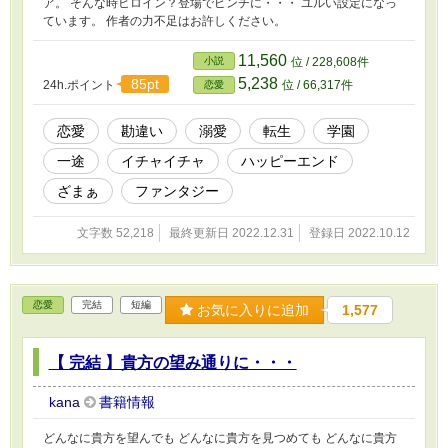
ア。 そんな時ヒロイン？登場でピンチに・・・ ユルい設定になっ
ています。 作者の力不足はお許しください。
11,560
小説
位 / 228,608件
5,238
85pt
24h.ポイント
位 / 66,317件
恋愛
恋愛
勘違い
溺愛
転生
学園
一途
イチャイチャ
ハッピーエンド
ざまぁ
ファンタジー
文字数 52,218
最終更新日 2022.12.31
登録日 2022.10.12
恋愛
完結
短編
お気に入りに追加
1,577
【 完結 】貴方の望み通りに・・・
kana
書籍情報
どんなに貴方を望んでも どんなに貴方を見つめても どんなに貴方