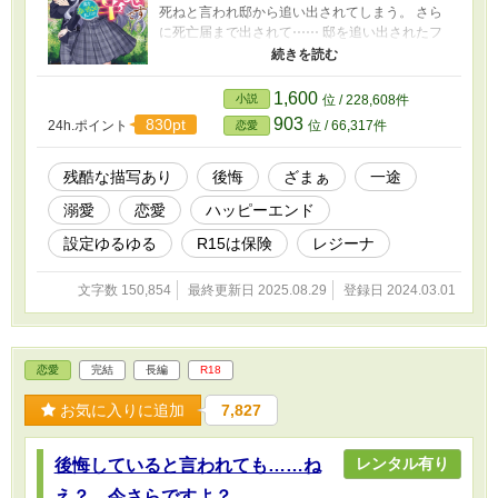
死ねと言われ邸から追い出されてしまう。 さら
に死亡届まで出されて⋯⋯ 邸を追い出されたフ
ローラには会ったこともない母方の叔父だけだ
った。 快く受け入れてくれた叔父。 その叔父が
連れてきた人が⋯⋯ ※毎度のことながら設定は
1,600
小説
位 / 228,608件
ゆるゆるのご都合主義です。 ※誤字脱字が多い
903
830pt
24h.ポイント
位 / 66,317件
恋愛
作者ですがよろしくお願いいたします。 ※他サ
イトにも投稿しています。
残酷な描写あり
後悔
ざまぁ
一途
溺愛
恋愛
ハッピーエンド
設定ゆるゆる
R15は保険
レジーナ
文字数 150,854
最終更新日 2025.08.29
登録日 2024.03.01
恋愛
完結
長編
R18
お気に入りに追加
7,827
レンタル有り
後悔していると言われても……ね
え？ 今さらですよ？