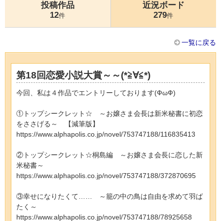
投稿作品
近況ボード
12
279
件
件
一覧に戻る
第18回恋愛小説大賞～～(*≧∀≦*)
今回、私は４作品でエントリーしております(ФωФ)
①トップシークレット☆ ～お嬢さま会長は新米秘書に初恋
をささげる～ 【減筆版】
https://www.alphapolis.co.jp/novel/753747188/116835413
②トップシークレット☆桐島編 ～お嬢さま会長に恋した新
米秘書～
https://www.alphapolis.co.jp/novel/753747188/372870695
③幸せになりたくて…… ～籠の中の鳥は自由を求めて羽ば
たく～
https://www.alphapolis.co.jp/novel/753747188/78925658