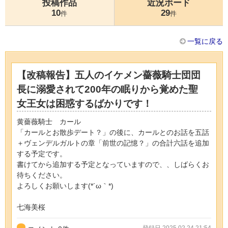
投稿作品
近況ボード
10
29
件
件
一覧に戻る
【改稿報告】五人のイケメン薔薇騎士団団
長に溺愛されて200年の眠りから覚めた聖
女王女は困惑するばかりです！
黄薔薇騎士 カール
「カールとお散歩デート？」の後に、カールとのお話を五話
＋ヴェンデルガルトの章「前世の記憶？」の合計六話を追加
する予定です。
書けてから追加する予定となっていますので、、しばらくお
待ちください。
よろしくお願いします(*´ω｀*)
七海美桜
登録日 2025.02.24 21:54