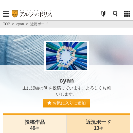
TOP
>
cyan
>
近況ボード
cyan
主に短編のBLを投稿しています。よろしくお願
いします。
お気に入りに追加
投稿作品
近況ボード
49
13
件
件